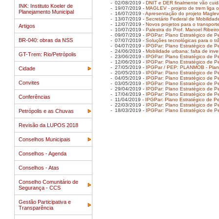
- 02/08/2019 -
DNIT e DER finalmente vão cuida
INK: Instituto Koeler de
- 19/07/2019 -
MAGLEV - projeto de trem liga 
Planejamento Municipal
- 16/07/2019 -
Apresentação do projeto Maglev 
- 13/07/2019 -
Secretário Federal de Mobilidad
- 12/07/2019 -
Novos projetos para o transpor
Artigos
- 10/07/2019 -
Palestra do Prof. Manoel Ribeir
- 09/07/2019 -
IPGPar: Plano Estratégico de Pe
BR-040: obras da NSS
- 07/07/2019 -
Soluções tecnológicas para o trâ
- 04/07/2019 -
IPGPar: Plano Estratégico de Pet
- 24/06/2019 -
Mobilidade urbana: falta de inv
GT-Trem: Rio/Petrópolis
- 23/06/2019 -
IPGPar: Plano Estratégico de Pe
- 12/06/2019 -
IPGPar: Plano Estratégico de Pe
- 27/05/2019 -
IPGPar / PEP: PLANMOB - Plan
Cidade
- 20/05/2019 -
IPGPar: Plano Estratégico de Pe
- 04/05/2019 -
IPGPar: Plano Estratégico de Pe
Convites
- 03/05/2019 -
IPGPar: Plano Estratégico de Pe
- 29/04/2019 -
IPGPar: Plano Estratégico de Pe
- 17/04/2019 -
IPGPar: Plano Estratégico de Pe
Conferências
- 11/04/2019 -
IPGPar: Plano Estratégico de Pe
- 22/03/2019 -
IPGPar: Plano Estratégico de Pe
- 18/03/2019 -
IPGPar: Plano Estratégico de Pe
Petrópolis e as Chuvas
Revisão da LUPOS 2018
Conselhos Municipais
Conselhos - Agenda
Conselhos - Atas
Conselho Comunitário de
Segurança - CCS
Gestão Participativa e
Transparência