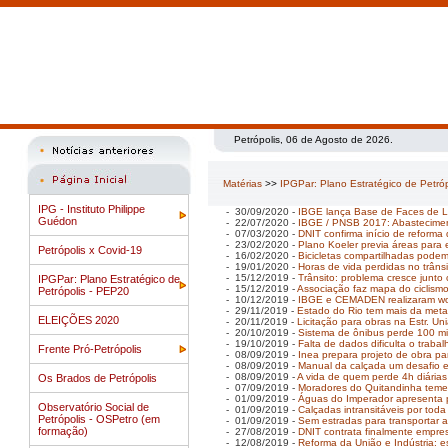
Petrópolis, 06 de Agosto de 2026.
Matérias
>>
IPGPar: Plano Estratégico de Petró
IPG - Instituto Philippe
- 30/09/2020 -
IBGE lança Base de Faces de 
Guédon
- 22/07/2020 -
IBGE / PNSB 2017: Abastecimen
- 07/03/2020 -
DNIT confirma início de reforma 
- 23/02/2020 -
Plano Koeler previa áreas para 
Petrópolis x Covid-19
- 16/02/2020 -
Bicicletas compartilhadas pode
- 19/01/2020 -
Horas de vida perdidas no trân
- 15/12/2019 -
Trânsito: problema cresce junto 
IPGPar: Plano Estratégico de
- 15/12/2019 -
Associação faz mapa do ciclismo
Petrópolis - PEP20
- 10/12/2019 -
IBGE e CEMADEN realizaram work
- 29/11/2019 -
Estado do Rio tem mais da metade
ELEIÇÕES 2020
- 20/11/2019 -
Licitação para obras na Estr. Un
- 20/10/2019 -
Sistema de ônibus perde 100 m
- 19/10/2019 -
Falta de dados dificulta o traba
Frente Pró-Petrópolis
- 08/09/2019 -
Inea prepara projeto de obra p
- 08/09/2019 -
Manual da calçada um desafio e
- 08/09/2019 -
A vida de quem perde 4h diárias
Os Brados de Petrópolis
- 07/09/2019 -
Moradores do Quitandinha temem
- 01/09/2019 -
Águas do Imperador apresenta p
Observatório Social de
- 01/09/2019 -
Calçadas intransitáveis por toda
Petrópolis - OSPetro (em
- 01/09/2019 -
Sem estradas para transportar 
formação)
- 27/08/2019 -
DNIT contrata finalmente empres
- 12/08/2019 -
Reforma da União e Indústria: e