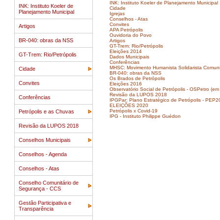
INK: Instituto Koeler de Planejamento Municipal
INK: Instituto Koeler de
Cidade
Planejamento Municipal
Igrejas
Conselhos - Atas
Convites
Artigos
APA Petrópolis
Ouvidoria do Povo
BR-040: obras da NSS
Artigos
GT-Trem: Rio/Petrópolis
Eleições 2014
GT-Trem: Rio/Petrópolis
Dados Municipais
Conferências
MHSC: Movimento Humanista Solidarista Comuni
Cidade
BR-040: obras da NSS
Os Brados de Petrópolis
Convites
Eleições 2016
Observatório Social de Petrópolis - OSPetro (em
Revisão da LUPOS 2018
Conferências
IPGPar: Plano Estratégico de Petrópolis - PEP2
ELEIÇÕES 2020
Petrópolis x Covid-19
Petrópolis e as Chuvas
IPG - Instituto Philippe Guédon
Revisão da LUPOS 2018
Conselhos Municipais
Conselhos - Agenda
Conselhos - Atas
Conselho Comunitário de
Segurança - CCS
Gestão Participativa e
Transparência