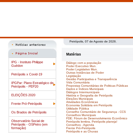
Petrópolis, 07 de Agosto de 2026.
Matérias
IPG - Instituto Philippe
Diálogo com a população
Guédon
Poder Executivo Mun.
Poder Legislativo Mun.
Outras Instâncias de Poder
Petrópolis x Covid-19
Legislação
Gestão Participativa e Transparência
Vida Comunitária
IPGPar: Plano Estratégico de
Propostas Comunitárias de Politicas Públicas
Petrópolis - PEP20
Dados e Índices Municipais
Diálogos Intermunicipais
ELEIÇÕES 2020
História e Geografia de Petrópolis
Eleições Municipais
Atividades Econômicas
Frente Pró-Petrópolis
Economia Solidária em Petrópolis
Utilidade Pública
Conselho Comunitário de Segurança - CCS
Os Brados de Petrópolis
Conselhos Municipais
FDE: Fórum de Desenvolvimento Econômico
Observatório Social de
Petrópolis lembra, Petrópolis planeja!
Petrópolis - OSPetro (em
Conselhos - Agenda
formação)
Frente Pró-Petrópolis
Petrópolis e as Chuvas