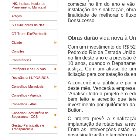
começar no fim do ano e vão
INK: Instituto Koeler de
Planejamento Municipal
instalação de sinalização, ob
finalidade de melhorar o flux
Artigos
Bonsucesso.
BR-040: obras da NSS
GT-Trem: Rio/Petrópolis
Obras darão vida nova à Uni
Cidade
Com um investimento de R$ 52 m
Convites
Pedro do Rio da Estrada União e
no fim deste ano e a previsão 
Conferências
10 anos, quando o Departament
justiça. Com um atraso de um
Petrópolis e as Chuvas
licitação para contratação da e
Revisão da LUPOS 2018
A concorrência pública é por 
Conselhos Municipais
deste mês. Vencerá a empresa o
“Analisei todo o projeto e o e
Conselhos - Agenda
bem feito e acredito que te
investimento por quilômetro da
Conselhos - Atas
Button.
Conselho Comunitário de
Segurança - CCS
O projeto prevê a sinalizaç
implantação de rotatórias, a r
Gestão Participativa e
Entre as intervenções estão 
Transparência
nova sinalização e também no 