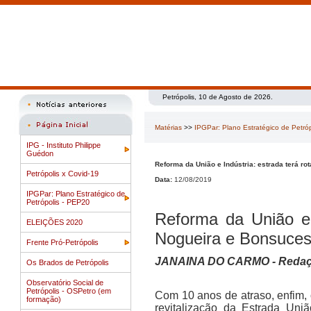
Petrópolis, 10 de Agosto de 2026.
Matérias
>>
IPGPar: Plano Estratégico de Petró
IPG - Instituto Philippe
Guédon
Reforma da União e Indústria: estrada terá r
Petrópolis x Covid-19
Data:
12/08/2019
IPGPar: Plano Estratégico de
Petrópolis - PEP20
Reforma da União e I
ELEIÇÕES 2020
Nogueira e Bonsuce
Frente Pró-Petrópolis
JANAINA DO CARMO - Redaç
Os Brados de Petrópolis
Observatório Social de
Petrópolis - OSPetro (em
Com 10 anos de atraso, enfim, o
formação)
revitalização da Estrada Uni