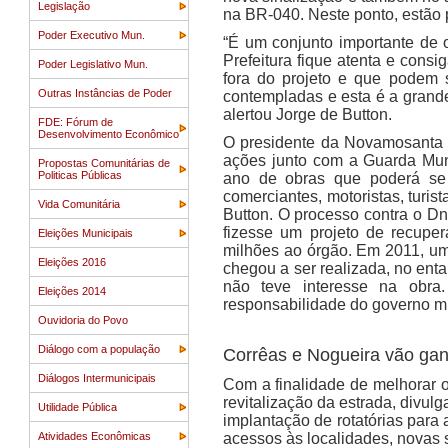
Legislação
na BR-040. Neste ponto, estão p
Poder Executivo Mun.
“É um conjunto importante de 
Prefeitura fique atenta e cons
Poder Legislativo Mun.
fora do projeto e que podem s
Outras Instâncias de Poder
contempladas e esta é a grande
alertou Jorge de Button.
FDE: Fórum de
Desenvolvimento Econômico
O presidente da Novamosanta 
ações junto com a Guarda Mun
Propostas Comunitárias de
Politicas Públicas
ano de obras que poderá se e
comerciantes, motoristas, turis
Vida Comunitária
Button. O processo contra o D
fizesse um projeto de recupe
Eleições Municipais
milhões ao órgão. Em 2011, um 
Eleições 2016
chegou a ser realizada, no ent
não teve interesse na obra
Eleições 2014
responsabilidade do governo mu
Ouvidoria do Povo
Diálogo com a população
Corrêas e Nogueira vão ganh
Diálogos Intermunicipais
Com a finalidade de melhorar o 
revitalização da estrada, divulg
Utilidade Pública
implantação de rotatórias para
Atividades Econômicas
acessos às localidades, novas 