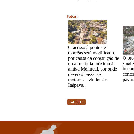
Fotos:
O acesso à ponte de
Corrêas será modificado,
O pro
por causa da construção de
sinali
uma rotatória próximo à
trech
antiga Montreal, por onde
conte
deverão passar os
pavim
motoristas vindos de
Itaipava.