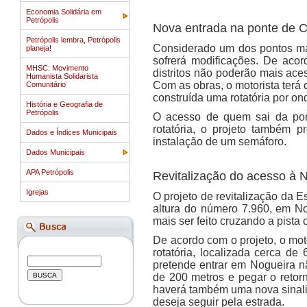
Economia Solidária em
Petrópolis
Nova entrada na ponte de 
Petrópolis lembra, Petrópolis
Considerado um dos pontos mai
planeja!
sofrerá modificações. De acor
MHSC: Movimento
distritos não poderão mais ace
Humanista Solidarista
Com as obras, o motorista terá 
Comunitário
construída uma rotatória por ond
História e Geografia de
Petrópolis
O acesso de quem sai da pont
rotatória, o projeto também 
Dados e Índices Municipais
instalação de um semáforo.
Dados Municipais
APA Petrópolis
Revitalização do acesso à 
Igrejas
O projeto de revitalização da E
altura do número 7.960, em N
mais ser feito cruzando a pist
De acordo com o projeto, o mot
rotatória, localizada cerca de
pretende entrar em Nogueira nã
de 200 metros e pegar o retorn
haverá também uma nova sinaliz
deseja seguir pela estrada.