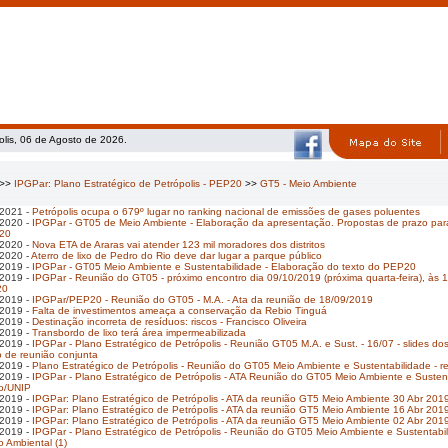
olis, 06 de Agosto de 2026.
>>
IPGPar: Plano Estratégico de Petrópolis - PEP20
>>
GT5 - Meio Ambiente
2021 -
Petrópolis ocupa o 679º lugar no ranking nacional de emissões de gases poluentes
2020 -
IPGPar - GT05 de Meio Ambiente - Elaboração da apresentação. Propostas de prazo para
020
2020 -
Nova ETA de Araras vai atender 123 mil moradores dos distritos
2020 -
Aterro de lixo de Pedro do Rio deve dar lugar a parque público
2019 -
IPGPar - GT05 Meio Ambiente e Sustentabilidade - Elaboração do texto do PEP20
2019 -
IPGPar - Reunião do GT05 - próximo encontro dia 09/10/2019 (próxima quarta-feira), às 
20
2019 -
IPGPar/PEP20 - Reunião do GT05 - M.A. - Ata da reunião de 18/09/2019
2019 -
Falta de investimentos ameaça a conservação da Rebio Tinguá
2019 -
Destinação incorreta de resíduos: riscos - Francisco Oliveira
2019 -
Transbordo de lixo terá área impermeabilizada
2019 -
IPGPar - Plano Estratégico de Petrópolis - Reunião GT05 M.A. e Sust. - 16/07 - slides d
 de reunião conjunta
2019 -
Plano Estratégico de Petrópolis - Reunião do GT05 Meio Ambiente e Sustentabilidade - r
2019 -
IPGPar - Plano Estratégico de Petrópolis - ATA Reunião do GT05 Meio Ambiente e Sustentab
o/UNIP
2019 -
IPGPar: Plano Estratégico de Petrópolis - ATA da reunião GT5 Meio Ambiente 30 Abr 201
2019 -
IPGPar: Plano Estratégico de Petrópolis - ATA da reunião GT5 Meio Ambiente 16 Abr 201
2019 -
IPGPar: Plano Estratégico de Petrópolis - ATA da reunião GT5 Meio Ambiente 02 Abr 201
2019 -
IPGPar - Plano Estratégico de Petrópolis - Reunião do GT05 Meio Ambiente e Sustentabilid
 Ambiental (1)