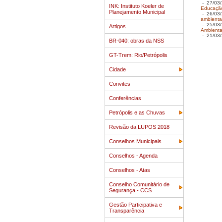
- 27/03/
INK: Instituto Koeler de
Educação
Planejamento Municipal
- 26/03/
ambientai
- 25/03/
Artigos
Ambienta
- 21/03/
BR-040: obras da NSS
GT-Trem: Rio/Petrópolis
Cidade
Convites
Conferências
Petrópolis e as Chuvas
Revisão da LUPOS 2018
Conselhos Municipais
Conselhos - Agenda
Conselhos - Atas
Conselho Comunitário de
Segurança - CCS
Gestão Participativa e
Transparência