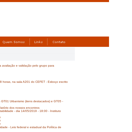
 avaliação e validação pelo grupo para
18 horas, na sala A201 do CEFET - Esboço escrito
os GT01 Urbanismo (itens destacados) e GT05 -
elatório dos nossos encontros
ilidade - dia 14/05/2019 - 18:00 - Instituto
9
9
9
ade - Leis federal e estadual da Política de