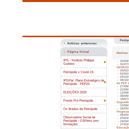
Petróp
Matérias
IPG - Instituto Philippe
- 20/09/
Guédon
- 31/07/
06/08/2
- 05/02/
Petrópolis x Covid-19
- 02/02/
- 25/10/
- 06/10/
IPGPar: Plano Estratégico de
da PEP 
Petrópolis - PEP20
- 27/09/
- 22/09/
ELEIÇÕES 2020
- 12/09/
- 30/08/
- 18/07/
Frente Pró-Petrópolis
Sugestão
- 10/06/
- 26/05/
Os Brados de Petrópolis
Progress
- 05/05/
Observatório Social de
- 25/04/
Petrópolis - OSPetro (em
- 24/04/
formação)
- 27/03/
Educação