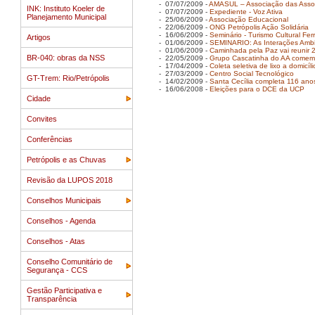
- 07/07/2009 -
AMASUL – Associação das Associ
INK: Instituto Koeler de
- 07/07/2009 -
Expediente - Voz Ativa
Planejamento Municipal
- 25/06/2009 -
Associação Educacional
- 22/06/2009 -
ONG Petrópolis Ação Solidária
- 16/06/2009 -
Seminário - Turismo Cultural Ferr
Artigos
- 01/06/2009 -
SEMINARIO: As Interações Ambie
- 01/06/2009 -
Caminhada pela Paz vai reunir 
BR-040: obras da NSS
- 22/05/2009 -
Grupo Cascatinha do AA comemo
- 17/04/2009 -
Coleta seletiva de lixo a domicíl
- 27/03/2009 -
Centro Social Tecnológico
GT-Trem: Rio/Petrópolis
- 14/02/2009 -
Santa Cecília completa 116 ano
- 16/06/2008 -
Eleições para o DCE da UCP
Cidade
Convites
Conferências
Petrópolis e as Chuvas
Revisão da LUPOS 2018
Conselhos Municipais
Conselhos - Agenda
Conselhos - Atas
Conselho Comunitário de
Segurança - CCS
Gestão Participativa e
Transparência