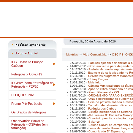
Petrópolis, 06 de Agosto de 2026.
Matérias
>>
Vida Comunitária
>>
OSCIPS, ONGS
IPG - Instituto Philippe
- 25/10/2014 -
Famílias ajudam e financiam a 
Guédon
- 14/02/2012 -
Novo ambiente para dependent
- 09/12/2010 -
Prefeito denuncia suposta tenta
- 25/11/2010 -
Exemplo de solidariedade no Reti
Petrópolis x Covid-19
- 18/11/2010 -
Servidores programam manifest
- 20/07/2010 -
Rotary Bingen
- 11/03/2010 -
Mais feliz
IPGPar: Plano Estratégico de
- 11/03/2010 -
Câmara Municipal entrega título
Petrópolis - PEP20
- 02/02/2010 -
Apande critica abandono de imó
- 18/01/2010 -
Plano Plurianual - PPA
ELEIÇÕES 2020
- 18/01/2010 -
ORÇAMENTO PARA O EXERCÍC
- 15/01/2010 -
ONG’s petropolitanas querem se
- 24/11/2009 -
Será no próximo sábado a missa 
Frente Pró-Petrópolis
- 10/11/2009 -
Trabalho de relojoeiro: décadas 
- 03/11/2009 -
Falência dos Clubes
- 26/10/2009 -
Eleição presidencial do Serran
Os Brados de Petrópolis
- 19/10/2009 -
APE realiza 9º Conselho Munici
- 06/10/2009 -
Convênio permite a criação da pr
Observatório Social de
- 06/10/2009 -
Balanço
Petrópolis - OSPetro (em
- 01/10/2009 -
Equipe Salvini na campanha por 
formação)
- 29/09/2009 -
Festa da família Kronenberger 
- 28/09/2009 -
Comunidade D` Esperança