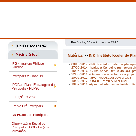
Petrópolis, 05 de Agosto de 2026.
Matérias
>>
INK: Instituto Koeler de P
IPG - Instituto Philippe
-
08/10/2014 - INK: Instituto Koeler de planej
Guédon
-
27/09/2014 - Ipplap e Conselho promovem dive
-
16/05/2014 - Curso de Arquitetura da UCP pro
-
22/05/2012 - Governo adia entrega do projeto
Petrópolis x Covid-19
-
10/02/2012 - JFK - MODELOS JURIDICOS
-
10/02/2012 - OSCIP TV VILA IMPERIAL
-
10/02/2012 - Apea debateu sobre Instituto Ko
IPGPar: Plano Estratégico de
Petrópolis - PEP20
ELEIÇÕES 2020
Frente Pró-Petrópolis
Os Brados de Petrópolis
Observatório Social de
Petrópolis - OSPetro (em
formação)