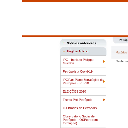
Petróp
Matérias
IPG - Instituto Philippe
Nenhuma 
Guédon
Petrópolis x Covid-19
IPGPar: Plano Estratégico de
Petrópolis - PEP20
ELEIÇÕES 2020
Frente Pró-Petrópolis
Os Brados de Petrópolis
Observatório Social de
Petrópolis - OSPetro (em
formação)