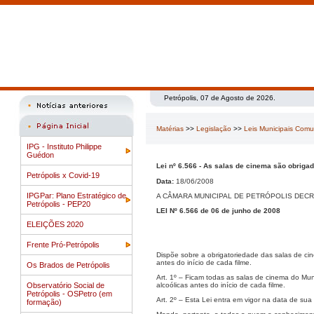
Petrópolis, 07 de Agosto de 2026.
Matérias
>>
Legislação
>>
Leis Municipais Com
IPG - Instituto Philippe
Guédon
Lei nº 6.566 - As salas de cinema são obrig
Petrópolis x Covid-19
Data:
18/06/2008
IPGPar: Plano Estratégico de
A CÂMARA MUNICIPAL DE PETRÓPOLIS DECR
Petrópolis - PEP20
LEI Nº 6.566 de 06 de junho de 2008
ELEIÇÕES 2020
Frente Pró-Petrópolis
Dispõe sobre a obrigatoriedade das salas de ci
antes do início de cada filme.
Os Brados de Petrópolis
Art. 1º – Ficam todas as salas de cinema do Mu
Observatório Social de
alcoólicas antes do início de cada filme.
Petrópolis - OSPetro (em
Art. 2º – Esta Lei entra em vigor na data de sua
formação)