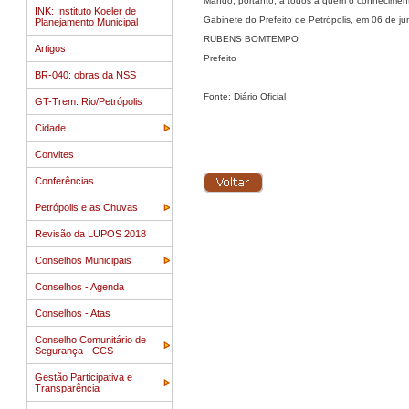
Mando, portanto, a todos a quem o conhecimento
INK: Instituto Koeler de
Gabinete do Prefeito de Petrópolis, em 06 de j
Planejamento Municipal
RUBENS BOMTEMPO
Artigos
Prefeito
BR-040: obras da NSS
Fonte: Diário Oficial
GT-Trem: Rio/Petrópolis
Cidade
Convites
Conferências
Petrópolis e as Chuvas
Revisão da LUPOS 2018
Conselhos Municipais
Conselhos - Agenda
Conselhos - Atas
Conselho Comunitário de
Segurança - CCS
Gestão Participativa e
Transparência