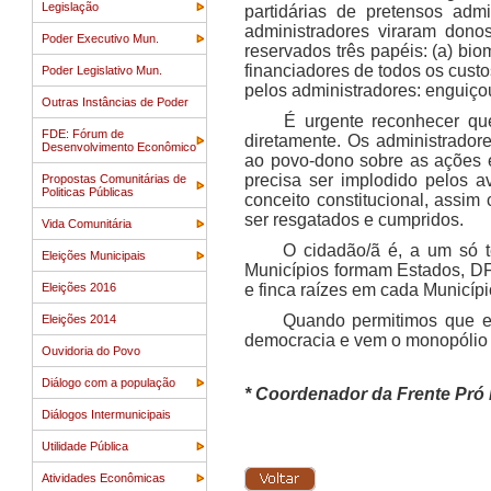
Legislação
partidárias de pretensos adm
administradores viraram dono
Poder Executivo Mun.
reservados três papéis: (a) b
financiadores de todos os cust
Poder Legislativo Mun.
pelos administradores: enguiço
Outras Instâncias de Poder
É urgente reconhecer qu
FDE: Fórum de
diretamente. Os administrado
Desenvolvimento Econômico
ao povo-dono sobre as ações 
precisa ser implodido pelos a
Propostas Comunitárias de
Politicas Públicas
conceito constitucional, assim
ser resgatados e cumpridos.
Vida Comunitária
O cidadão/ã é, a um só te
Eleições Municipais
Municípios formam Estados, DF
Eleições 2016
e finca raízes em cada Municípi
Quando permitimos que es
Eleições 2014
democracia e vem o monopólio s
Ouvidoria do Povo
Diálogo com a população
* Coordenador da Frente Pró 
Diálogos Intermunicipais
Utilidade Pública
Atividades Econômicas