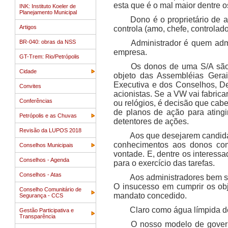
esta que é o mal maior dentre 
INK: Instituto Koeler de
Planejamento Municipal
Dono é o proprietário de 
Artigos
controla (amo, chefe, controlador
BR-040: obras da NSS
Administrador é quem admi
empresa.
GT-Trem: Rio/Petrópolis
Os donos de uma S/A são 
Cidade
objeto das Assembléias Gerai
Executiva e dos Conselhos, De
Convites
acionistas. Se a VW vai fabrica
Conferências
ou relógios, é decisão que cabe
de planos de ação para ating
Petrópolis e as Chuvas
detentores de ações.
Revisão da LUPOS 2018
Aos que desejarem candida
conhecimentos aos donos com
Conselhos Municipais
vontade. E, dentre os interess
Conselhos - Agenda
para o exercício das tarefas.
Conselhos - Atas
Aos administradores bem s
O insucesso em cumprir os obj
Conselho Comunitário de
mandato concedido.
Segurança - CCS
Claro como água límpida de 
Gestão Participativa e
Transparência
O nosso modelo de govern