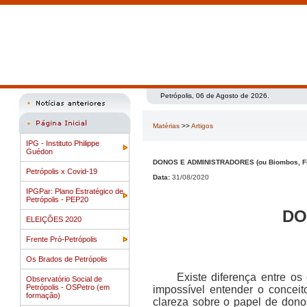
Petrópolis, 06 de Agosto de 2026.
Matérias
>>
Artigos
IPG - Instituto Philippe
Guédon
DONOS E ADMINISTRADORES (ou Biombos, Fina
Petrópolis x Covid-19
Data:
31/08/2020
IPGPar: Plano Estratégico de
Petrópolis - PEP20
DO
ELEIÇÕES 2020
Frente Pró-Petrópolis
Os Brados de Petrópolis
Existe diferença entre o
Observatório Social de
Petrópolis - OSPetro (em
impossível entender o concei
formação)
clareza sobre o papel de donos