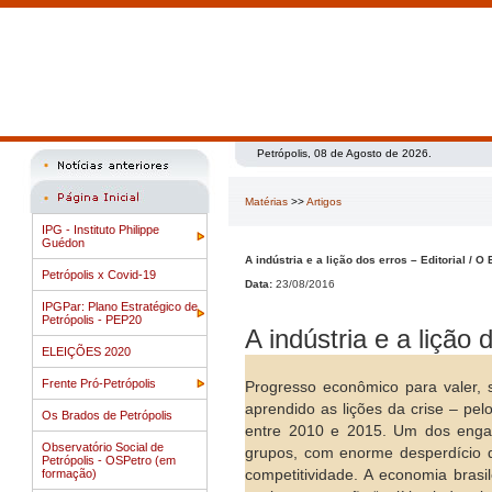
Petrópolis, 08 de Agosto de 2026.
Matérias
>>
Artigos
IPG - Instituto Philippe
Guédon
A indústria e a lição dos erros – Editorial / O
Petrópolis x Covid-19
Data:
23/08/2016
IPGPar: Plano Estratégico de
Petrópolis - PEP20
A indústria e a lição 
ELEIÇÕES 2020
Frente Pró-Petrópolis
Progresso econômico para valer, 
aprendido as lições da crise – pel
Os Brados de Petrópolis
entre 2010 e 2015. Um dos engano
Observatório Social de
grupos, com enorme desperdício d
Petrópolis - OSPetro (em
formação)
competitividade. A economia brasi