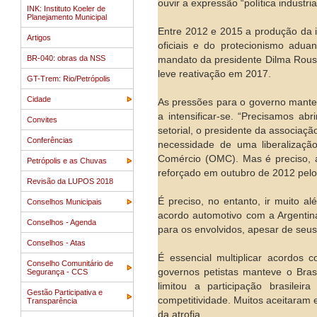
ouvir a expressão “política industria
INK: Instituto Koeler de
Planejamento Municipal
Entre 2012 e 2015 a produção da i
Artigos
oficiais e do protecionismo adua
BR-040: obras da NSS
mandato da presidente Dilma Rousse
leve reativação em 2017.
GT-Trem: Rio/Petrópolis
Cidade
As pressões para o governo mant
a intensificar-se. “Precisamos a
Convites
setorial, o presidente da associaç
Conferências
necessidade de uma liberalizaç
Comércio (OMC). Mas é preciso, 
Petrópolis e as Chuvas
reforçado em outubro de 2012 pelo
Revisão da LUPOS 2018
É preciso, no entanto, ir muito a
Conselhos Municipais
acordo automotivo com a Argentin
Conselhos - Agenda
para os envolvidos, apesar de seus
Conselhos - Atas
É essencial multiplicar acordos 
Conselho Comunitário de
governos petistas manteve o Bras
Segurança - CCS
limitou a participação brasilei
Gestão Participativa e
competitividade. Muitos aceitaram
Transparência
da atrofia.