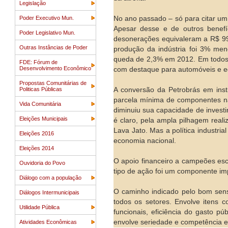
Legislação
Poder Executivo Mun.
No ano passado – só para citar u
Apesar desse e de outros benefí
Poder Legislativo Mun.
desonerações equivaleram a R$ 99
Outras Instâncias de Poder
produção da indústria foi 3% me
queda de 2,3% em 2012. Em todos e
FDE: Fórum de
Desenvolvimento Econômico
com destaque para automóveis e eq
Propostas Comunitárias de
Politicas Públicas
A conversão da Petrobrás em instr
parcela mínima de componentes na
Vida Comunitária
diminuiu sua capacidade de invest
Eleições Municipais
é claro, pela ampla pilhagem real
Lava Jato. Mas a política industria
Eleições 2016
economia nacional.
Eleições 2014
O apoio financeiro a campeões esco
Ouvidoria do Povo
tipo de ação foi um componente impo
Diálogo com a população
O caminho indicado pelo bom senso
Diálogos Intermunicipais
todos os setores. Envolve itens c
Utilidade Pública
funcionais, eficiência do gasto p
envolve seriedade e competência 
Atividades Econômicas