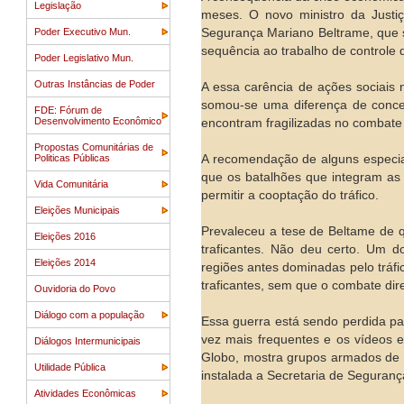
Legislação
meses. O novo ministro da Justi
Poder Executivo Mun.
Segurança Mariano Beltrame, que s
sequência ao trabalho de controle 
Poder Legislativo Mun.
Outras Instâncias de Poder
A essa carência de ações sociais 
somou-se uma diferença de concep
FDE: Fórum de
Desenvolvimento Econômico
encontram fragilizadas no combate 
Propostas Comunitárias de
Politicas Públicas
A recomendação de alguns especia
que os batalhões que integram as
Vida Comunitária
permitir a cooptação do tráfico.
Eleições Municipais
Prevaleceu a tese de Beltame de 
Eleições 2016
traficantes. Não deu certo. Um d
Eleições 2014
regiões antes dominadas pelo tráfi
traficantes, sem que o combate diret
Ouvidoria do Povo
Diálogo com a população
Essa guerra está sendo perdida pa
vez mais frequentes e os vídeos e
Diálogos Intermunicipais
Globo, mostra grupos armados de 
Utilidade Pública
instalada a Secretaria de Seguranç
Atividades Econômicas