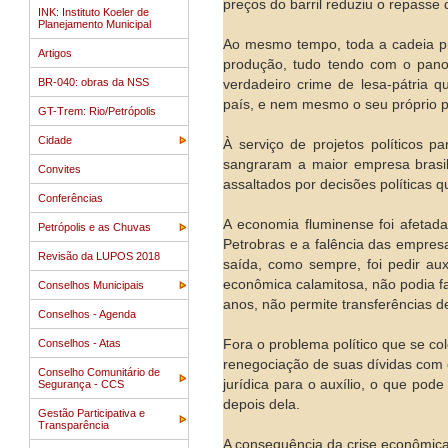
preços do barril reduziu o repasse 
INK: Instituto Koeler de
Planejamento Municipal
Ao mesmo tempo, toda a cadeia pr
Artigos
produção, tudo tendo com o pano 
BR-040: obras da NSS
verdadeiro crime de lesa-pátria 
país, e nem mesmo o seu próprio p
GT-Trem: Rio/Petrópolis
Cidade
À serviço de projetos políticos pa
sangraram a maior empresa brasil
Convites
assaltados por decisões políticas q
Conferências
A economia fluminense foi afetada,
Petrópolis e as Chuvas
Petrobras e a falência das empres
Revisão da LUPOS 2018
saída, como sempre, foi pedir au
econômica calamitosa, não podia fa
Conselhos Municipais
anos, não permite transferências d
Conselhos - Agenda
Conselhos - Atas
Fora o problema político que se c
renegociação de suas dívidas com 
Conselho Comunitário de
jurídica para o auxílio, o que pode
Segurança - CCS
depois dela.
Gestão Participativa e
Transparência
A consequência da crise econômica