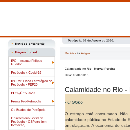
Petrópolis, 07 de Agosto de 2026.
Matérias
>>
Artigos
IPG - Instituto Philippe
Guédon
Calamidade no Rio - Merval Pereira
Petrópolis x Covid-19
Data:
18/06/2016
IPGPar: Plano Estratégico de
Petrópolis - PEP20
Calamidade no Rio - 
ELEIÇÕES 2020
Frente Pró-Petrópolis
- O Globo
Os Brados de Petrópolis
O estrago está consumado. Não 
Observatório Social de
calamidade pública no Estado do R
Petrópolis - OSPetro (em
formação)
entrelaçaram. A economia do estad