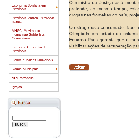
O ministro da Justiça está mont
Economia Solidária em
pretende, ao mesmo tempo, colo
Petrópolis
drogas nas fronteiras do país, proj
Petrópolis lembra, Petrópolis
planeja!
O estrago está consumado. Não há
MHSC: Movimento
Olimpíada em estado de calamid
Humanista Solidarista
Comunitário
Eduardo Paes garanta que o munic
viabilizar ações de recuperação p
História e Geografia de
Petrópolis
Dados e Índices Municipais
Dados Municipais
APA Petrópolis
Igrejas