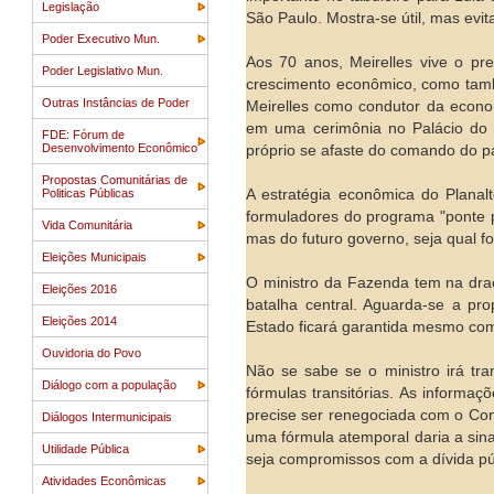
Legislação
São Paulo. Mostra-se útil, mas evi
Poder Executivo Mun.
Aos 70 anos, Meirelles vive o p
Poder Legislativo Mun.
crescimento econômico, como tamb
Outras Instâncias de Poder
Meirelles como condutor da econom
em uma cerimônia no Palácio do 
FDE: Fórum de
Desenvolvimento Econômico
próprio se afaste do comando do p
Propostas Comunitárias de
Politicas Públicas
A estratégia econômica do Plana
formuladores do programa "ponte p
Vida Comunitária
mas do futuro governo, seja qual fo
Eleições Municipais
O ministro da Fazenda tem na dra
Eleições 2016
batalha central. Aguarda-se a pro
Eleições 2014
Estado ficará garantida mesmo com
Ouvidoria do Povo
Não se sabe se o ministro irá tr
Diálogo com a população
fórmulas transitórias. As inform
precise ser renegociada com o Co
Diálogos Intermunicipais
uma fórmula atemporal daria a sina
Utilidade Pública
seja compromissos com a dívida públ
Atividades Econômicas