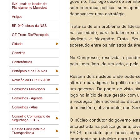
governo. Tão logo deixe de ser int
INK: Instituto Koeler de
sem liderança política, sem apon
Planejamento Municipal
desenvolver uma estratégia.
Artigos
BR-040: obras da NSS
Trata-se de um problema de lidera
na sociedade, para fortalecer-se 
GT-Trem: Rio/Petrópolis
sindicais e Alexandre Frota. Se
Cidade
sobretudo entre os ministros da áre
Convites
No Congresso, resolvida a pendê
Conferências
pela Lava-Jato, de um lado, e pel
Petrópolis e as Chuvas
Restam dois núcleos onde pode-se
Revisão da LUPOS 2018
altera o paradigma da política ex
um governo. Do ponto de vista sim
Conselhos Municipais
logo no início de sua gestão com
Conselhos - Agenda
a recepção internacional ao discu
Conselhos - Atas
do ministério, obviamente, que Serr
Conselho Comunitário de
O núcleo condutor do governo est
Segurança - CCS
encrustrada na política goiana, te
Gestão Participativa e
PSDB, mandato que jamais chego
Transparência
importante no tabuleiro para Lula