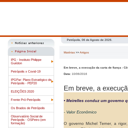
Petrópolis, 06 de Agosto de 2026.
Matérias
>>
Artigos
IPG - Instituto Philippe
Guédon
Em breve, a execução da carta de fiança - Cés
Petrópolis x Covid-19
Data:
10/06/2016
IPGPar: Plano Estratégico de
Petrópolis - PEP20
Em breve, a execução
ELEIÇÕES 2020
Frente Pró-Petrópolis
• Meirelles conduz um governo 
Os Brados de Petrópolis
- Valor Econômico
Observatório Social de
Petrópolis - OSPetro (em
formação)
O governo Michel Temer, a rigor