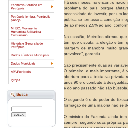
Há seis meses, no encontro naciona
Economia Solidária em
problema do país, porque afetava
Petrópolis
necessidade de investir, por um lad
Petrópolis lembra, Petrópolis
pública se tornasse a condição in
planeja!
de ao menos 2,5% ao ano, conforme
MHSC: Movimento
Humanista Solidarista
Comunitário
Na ocasião, Meirelles afirmou que
tem que disputar a eleição e tem 
História e Geografia de
Petrópolis
margem de manobra muito grande
prevalece", garantiu.
Dados e Índices Municipais
Dados Municipais
São precisamente duas as variávei
O primeiro, e mais importante, é v
APA Petrópolis
abertura para a iniciativa privada
Igrejas
anos 90 e o combate à desigualdad
e do ano passado não são bússola
O segundo é o do poder do Execut
formação de uma maioria não se de
O ministro da Fazenda ainda tem 
sempre, segundo suas próprias pala