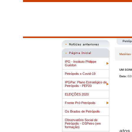
Petróp
Matérias
IPG - Instituto Philippe
Guédon
UM SON
Petrópolis x Covid-19
Data:
02/
IPGPar: Plano Estratégico de
Petrópolis - PEP20
ELEIÇÕES 2020
Frente Pró-Petrópolis
Os Brados de Petrópolis
Observatório Social de
Petr
Petrópolis - OSPetro (em
formação)
atos