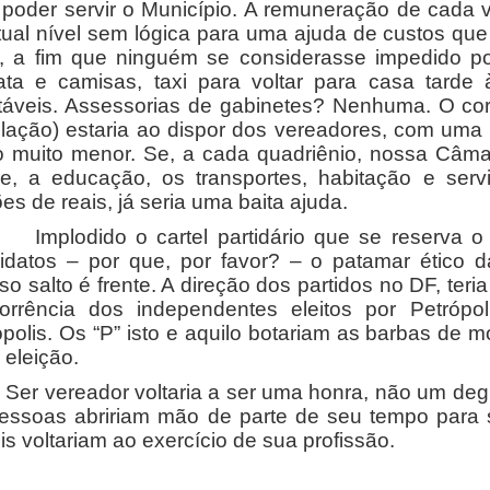
 poder servir o Município. A remuneração de cada 
tual nível sem lógica para uma ajuda de custos que 
s, a fim que ninguém se considerasse impedido po
ata e camisas, taxi para voltar para casa tarde
itáveis. Assessorias de gabinetes? Nenhuma. O co
lação) estaria ao dispor dos vereadores, com uma 
o muito menor. Se, a cada quadriênio, nossa Câmar
e, a educação, os transportes, habitação e serv
es de reais, já seria uma baita ajuda.
odido o cartel partidário que se reserva o dir
idatos – por que, por favor? – o patamar ético 
o salto é frente. A direção dos partidos no DF, teri
orrência dos independentes eleitos por Petrópol
ópolis. Os “P” isto e aquilo botariam as barbas de 
 eleição.
vereador voltaria a ser uma honra, não um degrau
essoas abririam mão de parte de seu tempo para 
s voltariam ao exercício de sua profissão.