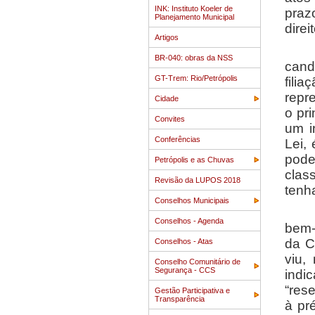
INK: Instituto Koeler de
praz
Planejamento Municipal
dire
Artigos
A Câ
BR-040: obras da NSS
cand
GT-Trem: Rio/Petrópolis
fili
repr
Cidade
o pr
Convites
um i
Conferências
Lei,
pode
Petrópolis e as Chuvas
clas
Revisão da LUPOS 2018
tenh
Conselhos Municipais
O cu
Conselhos - Agenda
bem-
da C
Conselhos - Atas
viu,
Conselho Comunitário de
Segurança - CCS
indi
“res
Gestão Participativa e
Transparência
à pr