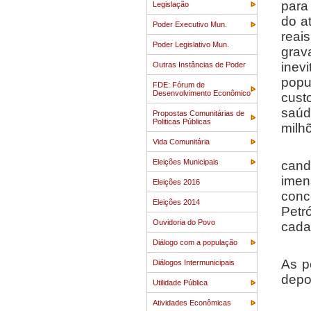
para
Legislação
do a
Poder Executivo Mun.
reai
Poder Legislativo Mun.
grav
inev
Outras Instâncias de Poder
popu
FDE: Fórum de
Desenvolvimento Econômico
cust
saúd
Propostas Comunitárias de
Politicas Públicas
milhõ
Vida Comunitária
Impl
Eleições Municipais
cand
imens
Eleições 2016
conc
Eleições 2014
Petr
Ouvidoria do Povo
cada
Diálogo com a população
Ser 
As p
Diálogos Intermunicipais
depoi
Utilidade Pública
Atividades Econômicas