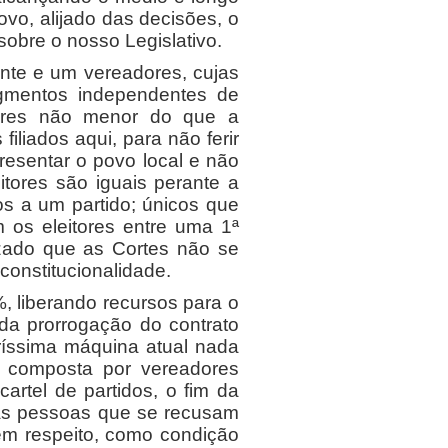
vo, alijado das decisões, o
obre o nosso Legislativo.
e e um vereadores, cujas
egmentos independentes de
adores não menor do que a
iliados aqui, para não ferir
resentar o povo local e não
itores são iguais perante a
os a um partido; únicos que
m os eleitores entre uma 1ª
zado que as Cortes não se
constitucionalidade.
 liberando recursos para o
da prorrogação do contrato
ríssima máquina atual nada
 composta por vereadores
artel de partidos, o fim da
tas pessoas que se recusam
rem respeito, como condição