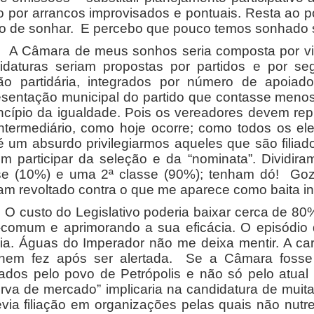
o por arrancos improvisados e pontuais. Resta ao po
ito de sonhar. E percebo que pouco temos sonhado s
mara de meus sonhos seria composta por vint
idaturas seriam propostas por partidos e por s
ação partidária, integrados por número de apoi
esentação municipal do partido que contasse menos f
incípio da igualdade. Pois os vereadores devem rep
ntermediário, como hoje ocorre; como todos os ele
 é um absurdo privilegiarmos aqueles que são filiad
m participar da seleção e da “nominata”. Dividira
se (10%) e uma 2ª classe (90%); tenham dó! Go
am revoltado contra o que me aparece como baita in
sto do Legislativo poderia baixar cerca de 80%,
comum e aprimorando a sua eficácia. O episódio 
ia. Águas do Imperador não me deixa mentir. A ca
 nem fez após ser alertada. Se a Câmara fosse
cados pelo povo de Petrópolis e não só pelo atual c
erva de mercado” implicaria na candidatura de mui
évia filiação em organizações pelas quais não nut