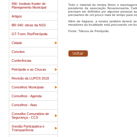
INK: Instituto Koeler de
Todo o material da mostra (fotos e reportagen
Planejamento Municipal
presidente da associação Novamonsanta, Carl
precisam ser definidos por algumas pessoas qu
precisamos de um pouco mais de tempo para orga
Artigos
Além de Itaipava, a mostra também deverá se
moradores da localidade está procurando um loc
BR-040: obras da NSS
Fonte: Tribuna de Petrópolis.
GT-Trem: Rio/Petrópolis
Cidade
Convites
Conferências
Petrópolis e as Chuvas
Revisão da LUPOS 2018
Conselhos Municipais
Conselhos - Agenda
Conselhos - Atas
Conselho Comunitário de
Segurança - CCS
Gestão Participativa e
Transparência