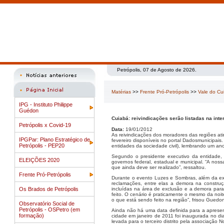
Petrópolis, 07 de Agosto de 2026.
Matérias
>>
Frente Pró-Petrópolis
>>
Vale do Cu
IPG - Instituto Philippe
Guédon
Cuiabá: reivindicações serão listadas na inte
Petrópolis x Covid-19
Data:
19/01/2012
As reivindicações dos moradores das regiões ati
IPGPar: Plano Estratégico de
fevereiro disponíveis no portal Dadosmunicipais
Petrópolis - PEP20
entidades da sociedade civil), lembrando um ano
Segundo o presidente executivo da entidade, 
ELEIÇÕES 2020
governos federal, estadual e municipal. “A noss
que ainda deve ser realizado”, ressaltou.
Frente Pró-Petrópolis
Durante o evento Luzes e Sombras, além da exp
reclamações, entre elas a demora na constru
Os Brados de Petrópolis
incluídas na área de exclusão e a demora para
feito. O cenário é praticamente o mesmo da noi
o que está sendo feito na região”, frisou Guedo
Observatório Social de
Petrópolis - OSPetro (em
Ainda não há uma data definida para a apresen
formação)
cidade em janeiro de 2011 foi inaugurada no di
levada para o terceiro distrito pela associação