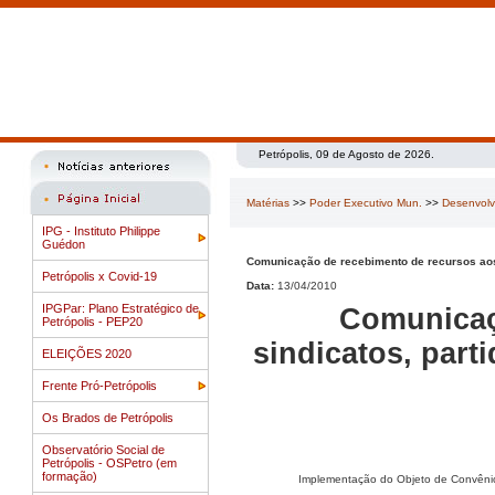
Petrópolis, 09 de Agosto de 2026.
Matérias
>>
Poder Executivo Mun.
>>
Desenvol
IPG - Instituto Philippe
Guédon
Comunicação de recebimento de recursos aos 
Petrópolis x Covid-19
Data:
13/04/2010
IPGPar: Plano Estratégico de
Comunicaç
Petrópolis - PEP20
sindicatos, part
ELEIÇÕES 2020
Frente Pró-Petrópolis
Os Brados de Petrópolis
Observatório Social de
Petrópolis - OSPetro (em
formação)
Implementação do Objeto de Convênio