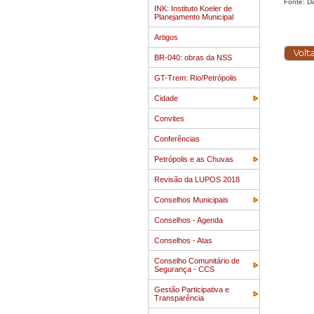
Fonte: Di
INK: Instituto Koeler de
Planejamento Municipal
Artigos
BR-040: obras da NSS
GT-Trem: Rio/Petrópolis
Cidade
Convites
Conferências
Petrópolis e as Chuvas
Revisão da LUPOS 2018
Conselhos Municipais
Conselhos - Agenda
Conselhos - Atas
Conselho Comunitário de
Segurança - CCS
Gestão Participativa e
Transparência