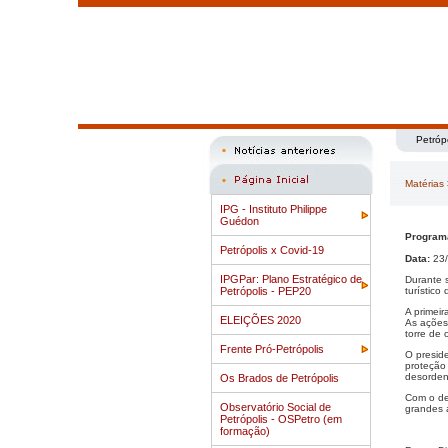
Petróp
Matérias
IPG - Instituto Philippe
Guédon
Program
Petrópolis x Covid-19
Data:
23/
IPGPar: Plano Estratégico de
Durante s
Petrópolis - PEP20
turístico
A primeir
ELEIÇÕES 2020
As ações 
torre de
Frente Pró-Petrópolis
O presid
proteção
desorden
Os Brados de Petrópolis
Com o de
Observatório Social de
grandes 
Petrópolis - OSPetro (em
formação)