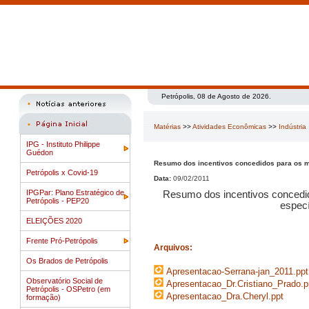
Petrópolis, 08 de Agosto de 2026.
Matérias
>>
Atividades Econômicas
>>
Indústria
IPG - Instituto Philippe
Guédon
Resumo dos incentivos concedidos para os m
Petrópolis x Covid-19
Data:
09/02/2011
IPGPar: Plano Estratégico de
Resumo dos incentivos concedid
Petrópolis - PEP20
especí
ELEIÇÕES 2020
Frente Pró-Petrópolis
Arquivos:
Os Brados de Petrópolis
Apresentacao-Serrana-jan_2011.ppt
Observatório Social de
Apresentacao_Dr.Cristiano_Prado.p
Petrópolis - OSPetro (em
Apresentacao_Dra.Cheryl.ppt
formação)