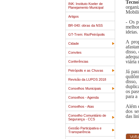
Tecno
INK: Instituto Koeler de
organi
Planejamento Municipal
Mobili
Artigos
- Os p
BR-040: obras da NSS
melhor
ideias
GT-Trem: Rio/Petrópolis
A prop
Cidade
afasta
disso,
Convites
adequa
viária
Conferências
Petrópolis e as Chuvas
Já par
quilôm
Revisão da LUPOS 2018
disso,
duplic
Conselhos Municipais
os pas
para a
Conselhos - Agenda
Além d
Conselhos - Atas
dos se
Conselho Comunitário de
das li
Segurança - CCS
Gestão Participativa e
Transparência