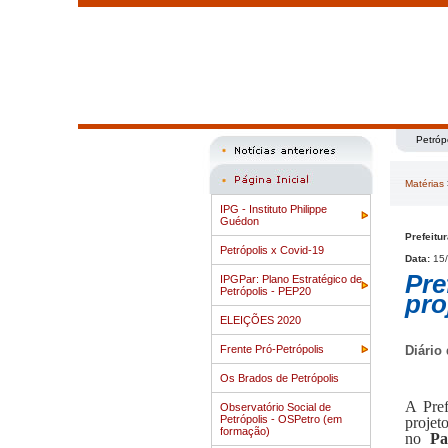
Petróp
Matérias
IPG - Instituto Philippe
Guédon
Prefeitu
Petrópolis x Covid-19
Data:
15/
Pre
IPGPar: Plano Estratégico de
Petrópolis - PEP20
pro
ELEIÇÕES 2020
Frente Pró-Petrópolis
Diário
Os Brados de Petrópolis
A Pre
Observatório Social de
Petrópolis - OSPetro (em
projet
formação)
no
Pa