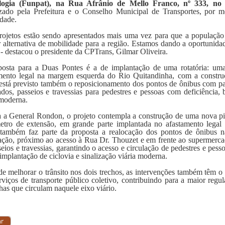
logia (Funpat), na Rua Afrânio de Mello Franco, nº 333, no
zado pela Prefeitura e o Conselho Municipal de Transportes, por
dade.
rojetos estão sendo apresentados mais uma vez para que a população 
 alternativa de mobilidade para a região. Estamos dando a oportunida
. - destacou o presidente da CPTrans, Gilmar Oliveira.
osta para a Duas Pontes é a de implantação de uma rotatória: um
mento legal na margem esquerda do Rio Quitandinha, com a constru
 está previsto também o reposicionamento dos pontos de ônibus com par
dos, passeios e travessias para pedestres e pessoas com deficiência,
 moderna.
a a General Rondon, o projeto contempla a construção de uma nova p
etro de extensão, em grande parte implantada no afastamento lega
 também faz parte da proposta a realocação dos pontos de ônibus n
ação, próximo ao acesso à Rua Dr. Thouzet e em frente ao supermer
seios e travessias, garantindo o acesso e circulação de pedestres e pess
 implantação de ciclovia e sinalização viária moderna.
e melhorar o trânsito nos dois trechos, as intervenções também têm o o
rviços de transporte público coletivo, contribuindo para a maior reg
nhas que circulam naquele eixo viário.