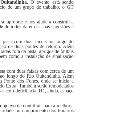
 Quitandinha
. O evento está sendo
 meio de um grupo de trabalho, o GT
se aproprie e nos ajude a construir a
de de todos darem as suas sugestões e
a pista com duas faixas ao longo do
ção de duas pontes de retorno. Além
adas fora da pista, abrigos de ônibus
 bem como a instalação de sinalização
ista com duas faixas com cerca de um
l ao longo do Rio Quitandinha. Além
a Ponte dos Fones, onde se inicia a
cado Extra. Também serão remodelados
oas com deficiência. Há, ainda, espaço
bjetivo de contribuir para a melhoria
ularidade no cumprimento dos horários