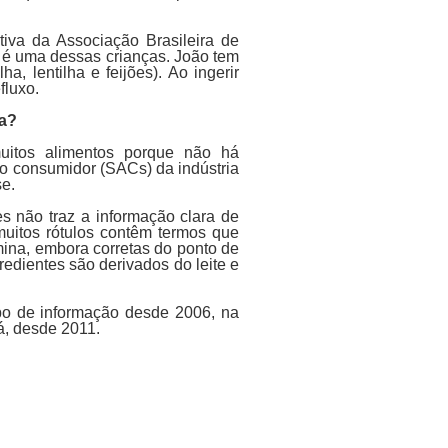
tiva da Associação Brasileira de
s, é uma dessas crianças. João tem
ha, lentilha e feijões). Ao ingerir
fluxo.
ça?
muitos alimentos porque não há
ao consumidor (SACs) da indústria
se.
s não traz a informação clara de
muitos rótulos contêm termos que
ina, embora corretas do ponto de
edientes são derivados do leite e
ipo de informação desde 2006, na
á, desde 2011.