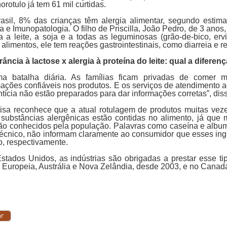
rotulo já tem 61 mil curtidas.
asil, 8% das crianças têm alergia alimentar, segundo estima
a e Imunopatologia. O filho de Priscilla, João Pedro, de 3 ano
a a leite, a soja e a todas as leguminosas (grão-de-bico, ervil
alimentos, ele tem reações gastrointestinais, como diarreia e re
rância à lactose x alergia à proteína do leite: qual a diferen
a batalha diária. As famílias ficam privadas de comer 
mações confiáveis nos produtos. E os serviços de atendimento 
tícia não estão preparados para dar informações corretas”, dis
isa reconhece que a atual rotulagem de produtos muitas veze
 substâncias alergênicas estão contidas no alimento, já que 
ão conhecidos pela população. Palavras como caseína e album
 técnico, não informam claramente ao consumidor que esses ingr
o, respectivamente.
stados Unidos, as indústrias são obrigadas a prestar esse t
 Europeia, Austrália e Nova Zelândia, desde 2003, e no Canad