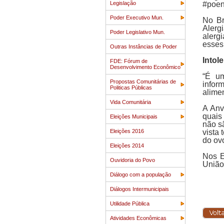
Legislação
#poeno
Poder Executivo Mun.
No Br
Alergi
Poder Legislativo Mun.
alergi
esses 
Outras Instâncias de Poder
Intole
FDE: Fórum de
Desenvolvimento Econômico
“É um
Propostas Comunitárias de
infor
Politicas Públicas
alimen
Vida Comunitária
A Anv
quais
Eleições Municipais
não s
Eleições 2016
vista
do ov
Eleições 2014
Nos E
Ouvidoria do Povo
União
Diálogo com a população
Diálogos Intermunicipais
Utilidade Pública
Atividades Econômicas