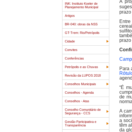
A pro
INK: Instituto Koeler de
suges
Planejamento Municipal
prazo
Artigos
Entre
BR-040: obras da NSS
cereai
sulfi
GT-Trem: Rio/Petrópolis
també
prazo
Cidade
Confi
Convites
Conferências
Campa
Petrópolis e as Chuvas
Para 
Rótul
Revisão da LUPOS 2018
agenda
Conselhos Municipais
“É mu
cumpr
Conselhos - Agenda
de mu
norma
Conselhos - Atas
Conselho Comunitário de
A cam
Segurança - CCS
infor
a soc
Gestão Participativa e
têm a
Transparência
da gl