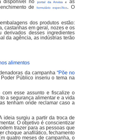
á disponível no
as
portal da Anvisa
e
reenchimento de
. O
formulário específico
 embalagens dos produtos estão:
ja, castanhas em geral, nozes e os
u derivados desses ingredientes
l da agência, as indústrias terão
nos alimentos
oordenadoras da campanha
“Põe no
 Poder Público inseriu o tema na
 com esse assunto e fiscalize o
to a segurança alimentar e a vida
lias tenham onde reclamar caso a
ideia surgiu a partir da troca de
entar. O objetivo é conscientizar
 podem trazer para as pessoas que
er choque anafilático, fechamento
. Em quatro meses de campanha, o