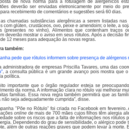
posta de nova norma para a rotulagem de alergênicos est
tões deverão ser enviadas eletronicamente por meio do p
 para recebimento de comentários e sugestões será 60 dias.
 as chamadas substâncias alergênicas a serem listadas nas
s com glúten, crustáceos, ovo, peixe e amendoim; o leite, a so
tos (presentes no vinho). Alimentos que contenham traços o
m deverão mostrar o aviso em seus rótulos. Após a decisão fina
 de 12 meses para adequação às novas regras.
ra também:
nha pede que rótulos informem sobre presença de alérgenos 
a administradora de empresas Priscilla Tavares, uma das c
o”
, a consulta pública é um grande avanço pois mostra que o
 política.
ito importante que o órgão regulador esteja se preocupando
imento da norma. A informação clara no rótulo vai melhorar mui
itas famílias. Essa nova regra também permitirá que as famí
 não seja adequadamente cumprida”, disse.
panha "Põe no Rótulo" foi criada no Facebook em fevereiro. A 
mações
online
de mais de 700 mães cujos filhos têm alergia alim
iedade sobre os riscos que a falta de informações nos rótulos
lergia. Dependendo do grau de sensibilidade, o alérgico pode t
ote, além de outras reações graves que podem levar à morte