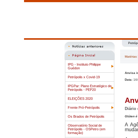
Petróp
Matérias
IPG - Instituto Philippe
Guédon
Anvisa i
Petrópolis x Covid-19
Data:
16/
IPGPar: Plano Estratégico de
Petrópolis - PEP20
Anv
ELEIÇÕES 2020
Frente Pró-Petrópolis
Diário
Os Brados de Petrópolis
Glúten é
A Agê
Observatório Social de
mudan
Petrópolis - OSPetro (em
formação)