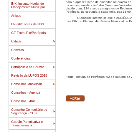
para a apresentação de emendas ao projeto de 
INK: Instituto Koeler de
dá outras providências”, dos Senhores Vereado
Planejamento Municipal
dispõe o art. 124 e seus parágrafos do Regimen
Petrópolis, de segunda à sexta-feira, das 13:00
Artigos
Outrossim, informa-se que a AUDIÊNCIA
das 19h, no Plenário da Câmara Municipal de Pet
BR-040: obras da NSS
GT-Trem: Rio/Petrópolis
Cidade
Convites
Conferências
Petrópolis e as Chuvas
Revisão da LUPOS 2018
Fonte: Tribuna de Petrópolis, 02 de outubro de
Conselhos Municipais
Conselhos - Agenda
Conselhos - Atas
Conselho Comunitário de
Segurança - CCS
Gestão Participativa e
Transparência