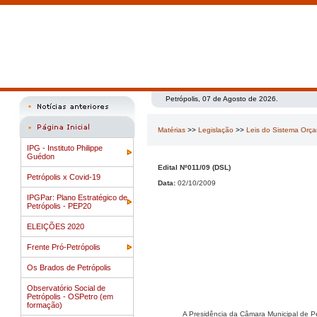
Petrópolis, 07 de Agosto de 2026.
Matérias
>>
Legislação
>>
Leis do Sistema Orç
IPG - Instituto Philippe
Guédon
Edital Nº011/09 (DSL)
Petrópolis x Covid-19
Data:
02/10/2009
IPGPar: Plano Estratégico de
Petrópolis - PEP20
ELEIÇÕES 2020
Frente Pró-Petrópolis
Os Brados de Petrópolis
Observatório Social de
Petrópolis - OSPetro (em
formação)
A Presidência da Câmara Municipal de P