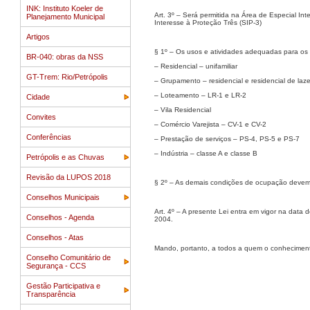
INK: Instituto Koeler de
Art. 3º – Será permitida na Área de Especial In
Planejamento Municipal
Interesse à Proteção Três (SIP-3)
Artigos
§ 1º – Os usos e atividades adequadas para os 
BR-040: obras da NSS
– Residencial – unifamiliar
GT-Trem: Rio/Petrópolis
– Grupamento – residencial e residencial de laze
– Loteamento – LR-1 e LR-2
Cidade
– Vila Residencial
Convites
– Comércio Varejista – CV-1 e CV-2
Conferências
– Prestação de serviços – PS-4, PS-5 e PS-7
– Indústria – classe A e classe B
Petrópolis e as Chuvas
Revisão da LUPOS 2018
§ 2º – As demais condições de ocupação devem 
Conselhos Municipais
Art. 4º – A presente Lei entra em vigor na data 
Conselhos - Agenda
2004.
Conselhos - Atas
Mando, portanto, a todos a quem o conhecimento
Conselho Comunitário de
Segurança - CCS
Gestão Participativa e
Transparência