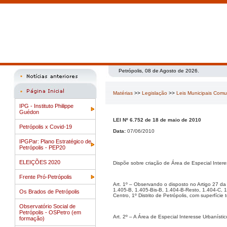
Petrópolis, 08 de Agosto de 2026.
Matérias
>>
Legislação
>>
Leis Municipais Com
IPG - Instituto Philippe
Guédon
LEI Nº 6.752 de 18 de maio de 2010
Petrópolis x Covid-19
Data:
07/06/2010
IPGPar: Plano Estratégico de
Petrópolis - PEP20
ELEIÇÕES 2020
Dispõe sobre criação de Área de Especial Intere
Frente Pró-Petrópolis
Art. 1º – Observando o disposto no Artigo 27 da 
1.405-B, 1.405-Bis-B, 1.404-B-Resto, 1.404-C,
Os Brados de Petrópolis
Centro, 1º Distrito de Petrópolis, com superfície
Observatório Social de
Petrópolis - OSPetro (em
Art. 2º – A Área de Especial Interesse Urbaníst
formação)