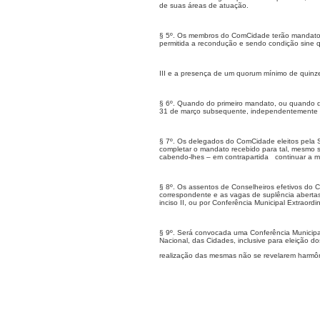
de suas áreas de atuação.
§ 5º. Os membros do ComCidade terão mandato d
permitida a recondução e sendo condição sine 
III e a presença de um quorum mínimo de quinze
§ 6º. Quando do primeiro mandato, ou quando de
31 de março subsequente, independentemente d
§ 7º. Os delegados do ComCidade eleitos pela So
completar o mandato recebido para tal, mesmo 
cabendo-lhes – em contrapartida
continuar a 
§ 8º. Os assentos de Conselheiros efetivos do 
correspondente e as vagas de suplência abertas
inciso II, ou por Conferência Municipal Extraor
§ 9º. Será convocada uma Conferência Municipal
Nacional, das Cidades, inclusive para eleição d
realização das mesmas não se revelarem harmôn