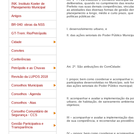
deliberativa, quando no cumprimento das resolu
INK: Instituto Koeler de
Prefeito nas suas demais competências, vincul
Planejamento Municipal
as atividades das diversas formas de gestão dem
planejamento a longo, médio e curto prazo, que
Artigos
políticas públicas de:
BR-040: obras da NSS
I. desenvolvimento urbano, e
GT-Trem: Rio/Petrópolis
II. das ações setoriais do Poder Público Munici
Cidade
Convites
Conferências
Art. 2º. São atribuições do ComCidade:
Petrópolis e as Chuvas
Revisão da LUPOS 2018
I. propor, bem como coordenar e acompanhar o 
participativa desenvolvidas no Município, sob f
Conselhos Municipais
das ações setoriais do Poder Público municipal;
Conselhos - Agenda
II. acompanhar e avaliar a implementação da pol
urbano, de habitação, de saneamento ambiental
Conselhos - Atas
objetivos;
Conselho Comunitário de
Segurança - CCS
III – acompanhar e avaliar a implementação das p
de sua competência, e recomendar as providênc
Gestão Participativa e
Transparência
IV – propor, bem como coordenar e acompanhar a