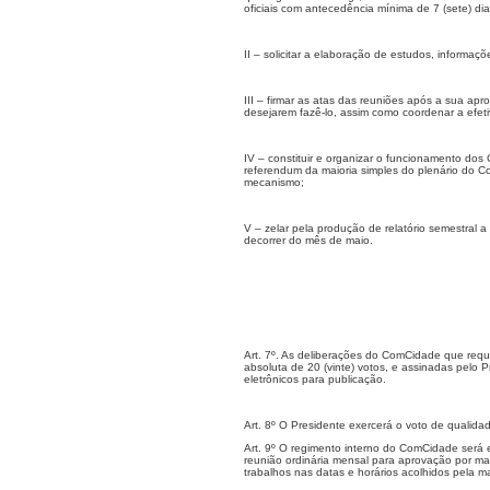
oficiais com antecedência mínima de 7 (sete) dia
II – solicitar a elaboração de estudos, informaç
III – firmar as atas das reuniões após a sua apr
desejarem fazê-lo, assim como coordenar a efe
IV – constituir e organizar o funcionamento dos
referendum da maioria simples do plenário do 
mecanismo;
V – zelar pela produção de relatório semestral 
decorrer do mês de maio.
Art. 7º. As deliberações do ComCidade que req
absoluta de 20 (vinte) votos, e assinadas pelo 
eletrônicos para publicação.
Art. 8º O Presidente exercerá o voto de qualid
Art. 9º O regimento interno do ComCidade será 
reunião ordinária mensal para aprovação por ma
trabalhos nas datas e horários acolhidos pela 