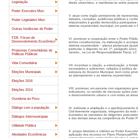
Legislação
direito urbanístico, e manifestar-se sobre propos
Poder Executivo Mun.
V. atuar como órgão permanente de representaçã
debates, consultas, audiências públicas e confe
Poder Legislativo Mun.
relacionados à gestão democrática participativ
sistema orçamentário municipal, em particular o P
Outras Instâncias de Poder
FDE: Fórum de
VI. promover a cooperação entre o Poder Públi
Desenvolvimento Econômico
termos constitucionais, na elaboração e acom
sistema orçamentário – planos plurianuais (quad
particular, o disposto no art. 1º, parágrafo únic
Propostas Comunitárias de
Janeiro,, na Lei de Responsabilidade Fiscal, LC
Politicas Públicas
Vida Comunitária
VII. incentivar a criação, a estruturação, o for
necessários e suficientes, voltados à política d
Eleições Municipais
estrutura do Governo Municipal, bem como promo
ao planejamento e ao sistema orçamentário;
Eleições 2016
VIII. promover, em parceria com organismos gov
Eleições 2014
indicadores, no sentido de mensurar ações execu
o desenvolvimento urbano e com todas as áreas 
Ouvidoria do Povo
Diálogo com a população
IX. estimular a ampliação e o aperfeiçoamento d
Civil livremente organizada, integrantes da red
investidos de mandatos de dirigentes associati
Diálogos Intermunicipais
e das demais áreas da competência do Poder Pú
Utilidade Pública
X. propor diretrizes e critérios ao Poder Executi
Atividades Econômicas
aplicação dos recursos no Plano Plurianual/PPA,
serem observadas pelos órgãos ligados à estrut