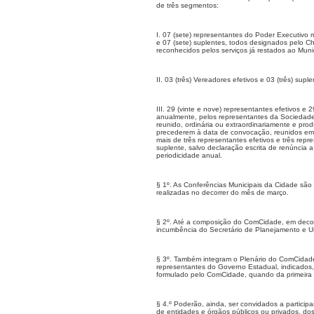
de três segmentos:
I. 07 (sete) representantes do Poder Executivo 
e 07 (sete) suplentes, todos designados pelo C
reconhecidos pelos serviços já restados ao Munic
II. 03 (três) Vereadores efetivos e 03 (três) supl
III. 29 (vinte e nove) representantes efetivos e
anualmente, pelos representantes da Sociedade 
reunido, ordinária ou extraordinariamente e pro
precederem à data de convocação, reunidos em 
mais de três representantes efetivos e três rep
suplente, salvo declaração escrita de renúncia a 
periodicidade anual.
§ 1º. As Conferências Municipais da Cidade são
realizadas no decorrer do mês de março.
§ 2º. Até a composição do ComCidade, em decor
incumbência do Secretário de Planejamento e 
§ 3º. Também integram o Plenário do ComCidade, 
representantes do Governo Estadual, indicados,
formulado pelo ComCidade, quando da primeira r
§ 4.º Poderão, ainda, ser convidados a particip
de entidades e órgãos públicos ou privados, dos