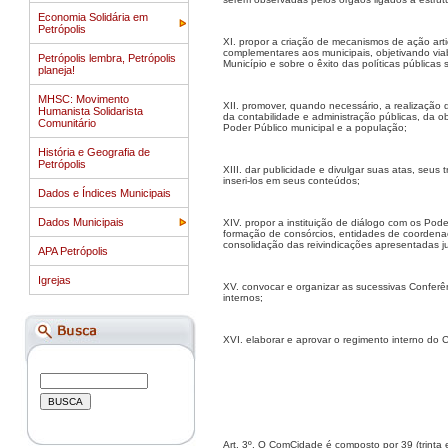
Economia Solidária em
Petrópolis
XI. propor a criação de mecanismos de ação arti
complementares aos municipais, objetivando vi
Petrópolis lembra, Petrópolis
Município e sobre o êxito das políticas públicas
planeja!
MHSC: Movimento
XII. promover, quando necessário, a realização 
Humanista Solidarista
da contabilidade e administração públicas, da o
Comunitário
Poder Público municipal e a população;
História e Geografia de
Petrópolis
XIII. dar publicidade e divulgar suas atas, seus
inseri-los em seus conteúdos;
Dados e Índices Municipais
Dados Municipais
XIV. propor a instituição de diálogo com os Pod
formação de consórcios, entidades de coordena
consolidação das reivindicações apresentadas ju
APA Petrópolis
Igrejas
XV. convocar e organizar as sucessivas Conferên
internos;
XVI. elaborar e aprovar o regimento interno do
Art. 3º. O ComCidade é composto por 39 (trinta 