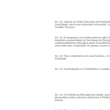
Art. 10. Caberá ao Poder Executivo de Petrópoli
ComCidade, bem como indicando funcionário, ou 
Comitês Técnicos.
Art. 11. As despesas com deslocamentos além d
dotações orçamentárias da Secretaria de Plane
comprovadamente efetuados pelos Conselheiros p
para evitar que a imposição de gastos a quem nã
Art. 12. Para cumprimento de suas funções, o 
Petrópolis.
Art.
13. A
participação no ComCidade é consider
Art.
14. A
Conferência Municipal da Cidade, previs
democrática sobre assuntos referentes à Políti
federal.