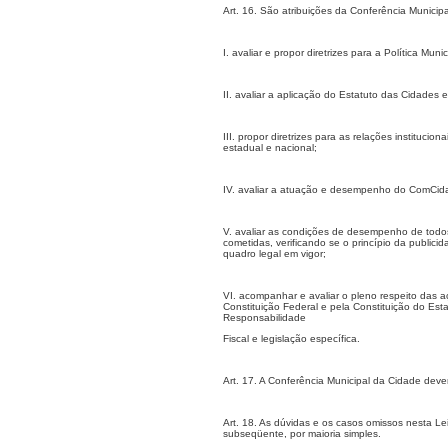
Art. 16. São atribuições da Conferência Municip
I. avaliar e propor diretrizes para a Política 
II. avaliar a aplicação do Estatuto das Cidades
III. propor diretrizes para as relações institu
estadual e nacional;
IV. avaliar a atuação e desempenho do ComCidade
V. avaliar as condições de desempenho de todos
cometidas, verificando se o princípio da public
quadro legal em vigor;
VI. acompanhar e avaliar o pleno respeito das a
Constituição Federal e pela Constituição do Esta
Responsabilidade
Fiscal e legislação específica.
Art.
17. A
Conferência Municipal da Cidade deverá
Art. 18. As dúvidas e os casos omissos nesta L
subseqüente, por maioria simples.