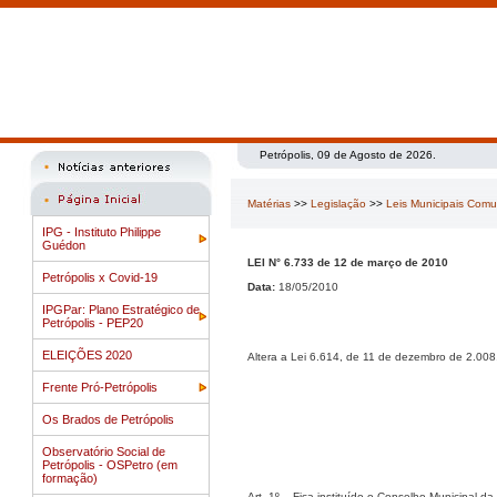
Petrópolis, 09 de Agosto de 2026.
Matérias
>>
Legislação
>>
Leis Municipais Com
IPG - Instituto Philippe
Guédon
LEI N° 6.733 de 12 de março de 2010
Petrópolis x Covid-19
Data:
18/05/2010
IPGPar: Plano Estratégico de
Petrópolis - PEP20
ELEIÇÕES 2020
Altera a Lei 6.614, de 11 de dezembro de 2.008,
Frente Pró-Petrópolis
Os Brados de Petrópolis
Observatório Social de
Petrópolis - OSPetro (em
formação)
Art. 1º – Fica instituído o Conselho Municipal 