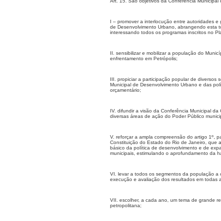
Art. 15. São objetivos da Conferência Municipal
I – promover a interlocução entre autoridades e
de Desenvolvimento Urbano, abrangendo esta todo
interessando todos os programas inscritos no Pl
II. sensibilizar e mobilizar a população do Mun
enfrentamento em Petrópolis;
III. propiciar a participação popular de divers
Municipal de Desenvolvimento Urbano e das políti
orçamentário;
IV. difundir a visão da Conferência Municipal 
diversas áreas de ação do Poder Público munici
V. reforçar a ampla compreensão do artigo 1º, p
Constituição do Estado do Rio de Janeiro, que a
básico da política de desenvolvimento e de exp
municipais, estimulando o aprofundamento da ha
VI. levar a todos os segmentos da população a
execução e avaliação dos resultados em todas a
VII. escolher, a cada ano, um tema de grande re
petropolitana;