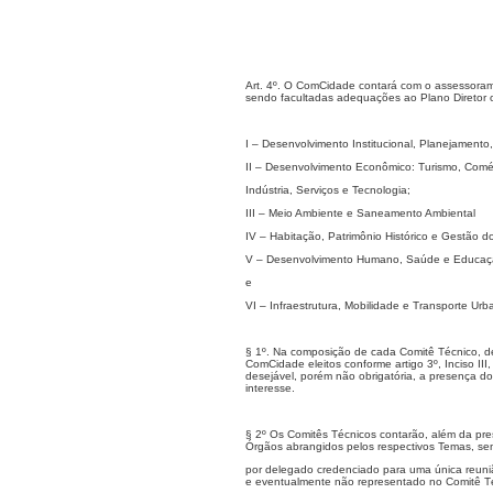
Art. 4º. O ComCidade contará com o assessorame
sendo facultadas adequações ao Plano Diretor 
I – Desenvolvimento Institucional, Planejament
II – Desenvolvimento Econômico: Turismo, Comé
Indústria, Serviços e Tecnologia;
III – Meio Ambiente e Saneamento Ambiental
IV – Habitação, Patrimônio Histórico e Gestão d
V – Desenvolvimento Humano, Saúde e Educaç
e
VI – Infraestrutura, Mobilidade e Transporte Urb
§ 1º. Na composição de cada Comitê Técnico, d
ComCidade eleitos conforme artigo 3º, Inciso I
desejável, porém não obrigatória, a presença do
interesse.
§ 2º Os Comitês Técnicos contarão, além da pre
Órgãos abrangidos pelos respectivos Temas, sen
por delegado credenciado para uma única reuni
e eventualmente não representado no Comitê Téc