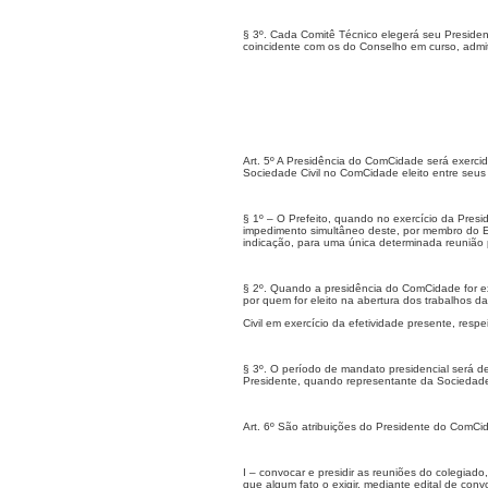
§ 3º. Cada Comitê Técnico elegerá seu Presid
coincidente com os do Conselho em curso, admi
Art. 5º A Presidência do ComCidade será exerci
Sociedade Civil no ComCidade eleito entre seus 
§ 1º – O Prefeito, quando no exercício da Pres
impedimento simultâneo deste, por membro do Ex
indicação, para uma única determinada reunião
§ 2º. Quando a presidência do ComCidade for e
por quem for eleito na abertura dos trabalhos 
Civil em exercício da efetividade presente, resp
§ 3º. O período de mandato presidencial será d
Presidente, quando representante da Sociedade 
Art. 6º São atribuições do Presidente do ComCi
I – convocar e presidir as reuniões do colegiad
que algum fato o exigir, mediante edital de conv