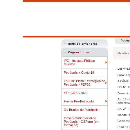
Petróp
Matérias
IPG - Instituto Philippe
Guédon
Lei nº 
Petrópolis x Covid-19
Data:
17/
IPGPar: Plano Estratégico de
A CÂMAR
Petrópolis - PEP20
LEI Nº. 
ELEIÇÕES 2020
Denomina
Art. 1º 
Frente Pró-Petrópolis
aproxim
Art. 2º –
Os Brados de Petrópolis
Mando, p
Observatório Social de
Gabinete
Petrópolis - OSPetro (em
formação)
Rubens 