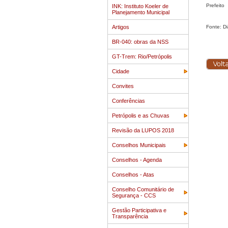
Prefeito
INK: Instituto Koeler de
Planejamento Municipal
Artigos
Fonte: Diá
BR-040: obras da NSS
GT-Trem: Rio/Petrópolis
Cidade
Convites
Conferências
Petrópolis e as Chuvas
Revisão da LUPOS 2018
Conselhos Municipais
Conselhos - Agenda
Conselhos - Atas
Conselho Comunitário de
Segurança - CCS
Gestão Participativa e
Transparência