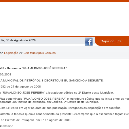
olis, 08 de Agosto de 2026.
>>
Legislação
>>
Leis Municipais Comuns
6.582 - Denomina “RUA ALONSO JOSÉ PEREIRA”
09/2008
A MUNICIPAL DE PETRÓPOLIS DECRETOU E EU SANCIONO A SEGUINTE:
6.582 de 27 de agosto de 2008
 “RUA ALONSO JOSÉ PEREIRA” a logradouro público no 2º Distrito deste Município.
– Fica denominado “RUA ALONSO JOSÉ PEREIRA” o logradouro público que se inicia entre os nos
adamente
300 metros de extensão, em Corrêas, 2º Distrito deste Município.
 Esta Lei entra em vigor na data de sua publicação, revogadas as disposições em contrário.
ortanto, a todos a quem o conhecimento da presente Lei competir, que a executem e façam execu
 do Prefeito de Petrópolis, em 27 de agosto de 2008.
Bomtempo