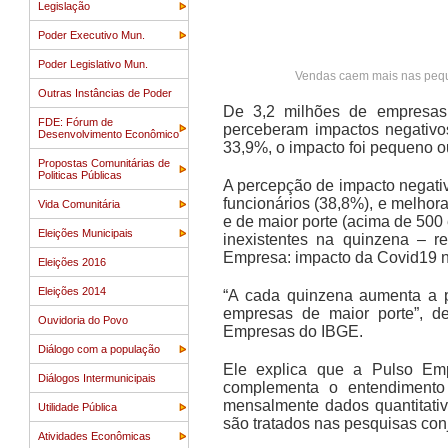
Legislação
Poder Executivo Mun.
Poder Legislativo Mun.
Vendas caem mais nas pequ
Outras Instâncias de Poder
De 3,2 milhões de empresas
FDE: Fórum de
perceberam impactos negativo
Desenvolvimento Econômico
33,9%, o impacto foi pequeno ou 
Propostas Comunitárias de
Politicas Públicas
A percepção de impacto negati
funcionários (38,8%), e melhor
Vida Comunitária
e de maior porte (acima de 500
Eleições Municipais
inexistentes na quinzena – 
Empresa: impacto da Covid19 n
Eleições 2016
Eleições 2014
“A cada quinzena aumenta a p
empresas de maior porte”, d
Ouvidoria do Povo
Empresas do IBGE.
Diálogo com a população
Ele explica que a Pulso Emp
Diálogos Intermunicipais
complementa o entendimento 
mensalmente dados quantitati
Utilidade Pública
são tratados nas pesquisas con
Atividades Econômicas