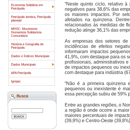
“Neste quinto ciclo, relativo
Economia Solidária em
Petrópolis
negativos para 38,6% das emp
os maiores impactos. Por set
Petrópolis lembra, Petrópolis
afetados na quinzena. Dentre
planeja!
relacionados às medidas de fl
MHSC: Movimento
redução atinge 36,1% das empre
Humanista Solidarista
Comunitário
As empresas dos setores de 
História e Geografia de
incidências de efeitos negat
Petrópolis
informaram impactos pequenos 
Dados e Índices Municipais
41,9%, com destaque para os s
profissionais, administrativo
Dados Municipais
de impactos pequenos ou inexis
com destaque para indústria (67
APA Petrópolis
Igrejas
“Não é a primeira quinzena 
pequenos ou inexistente é ma
essa percepção subiu de 59% p
Entre as grandes regiões, o Nor
a região é onde ocorre a maio
maiores percentuais de impacto
(39,9%) e Centro-Oeste (39,8%