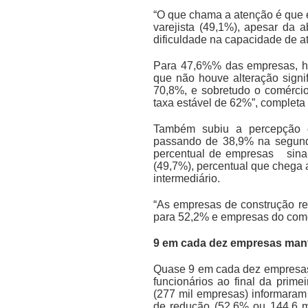
“O que chama a atenção é que 
varejista (49,1%), apesar da 
dificuldade na capacidade de at
Para 47,6%% das empresas, ho
que não houve alteração sign
70,8%, e sobretudo o comérci
taxa estável de 62%”, completa
Também subiu a percepção de
passando de 38,9% na segunda
percentual de empresas sinal
(49,7%), percentual que chega 
intermediário.
“As empresas de construção re
para 52,2% e empresas do comé
9 em cada dez empresas man
Quase 9 em cada dez empresas
funcionários ao final da prim
(277 mil empresas) informaram 
de redução (52,6% ou 144,6 m