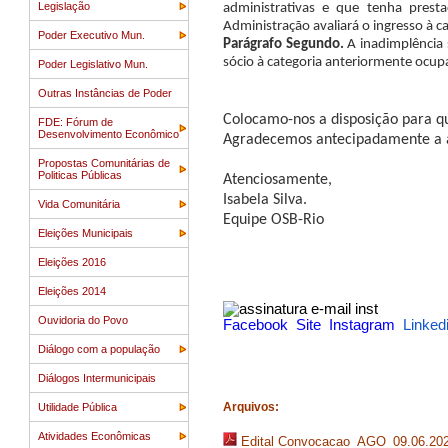
Legislação
administrativas e que tenha prest
Administração avaliará o ingresso à c
Poder Executivo Mun.
Parágrafo Segundo.
A inadimplência 
sócio à categoria anteriormente ocu
Poder Legislativo Mun.
Outras Instâncias de Poder
Colocamo-nos a disposição para q
FDE: Fórum de
Desenvolvimento Econômico
Agradecemos antecipadamente a a
Propostas Comunitárias de
Politicas Públicas
Atenciosamente,
Isabela Silva.
Vida Comunitária
Equipe OSB-Rio
Eleições Municipais
Eleições 2016
Eleições 2014
Ouvidoria do Povo
Facebook
Site
Instagram
Linked
Diálogo com a população
Diálogos Intermunicipais
Arquivos:
Utilidade Pública
Atividades Econômicas
Edital Convocacao_AGO_09.06.202