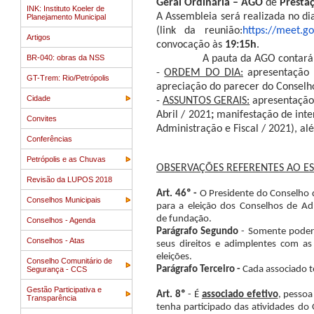
Geral Ordinária – AGO
de
Presta
INK: Instituto Koeler de
A Assembleia será realizada
no d
Planejamento Municipal
(link da reunião:
https://meet.go
Artigos
convocação às
19:15h
.
BR-040: obras da NSS
A pauta da AGO contar
-
ORDEM DO DIA:
apresentação 
GT-Trem: Rio/Petrópolis
apreciação do parecer do Conselh
Cidade
-
ASSUNTOS GERAIS:
apresentação 
Abril / 2021
;
manifestação de int
Convites
Administração e Fiscal / 2021), a
Conferências
Petrópolis e as Chuvas
OBSERVAÇÕES REFERENTES AO ES
Revisão da LUPOS 2018
Art. 46º -
O Presidente do Conselho 
Conselhos Municipais
para a eleição dos Conselhos de Adm
de
fundação.
Conselhos - Agenda
Parágrafo Segundo
- Somente poder
Conselhos - Atas
seus direitos e adimplentes com as
eleições.
Conselho Comunitário de
Parágrafo Terceiro -
Cada associado t
Segurança - CCS
Gestão Participativa e
Art. 8º
- É
associado efetivo
, pessoa
Transparência
tenha participado das atividades do