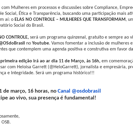
 com Mulheres em processos e discussões sobre Compliance, Empre
le Social, Ética e Transparência, buscando uma participação mais ativ
m aí: o
ELAS NO CONTROLE – MULHERES QUE TRANSFORMAM
, u
atório Social do Brasil.
NO CONTROLE,
será um programa quinzenal, gratuito e sempre ao v
@OSdoBrasil
no
Youtube
. Vamos fomentar a inclusão de mulheres 
ntes que contemplem uma agenda positiva e construtiva em favor da
primeira edição irá ao ar dia 11 de Março, às 16h,
em
comemoraçã
sar com Heloisa Garrett (@HeloGarrett), jornalista e empresária, pr
nça e Integridade. Será um programa histórico!!!
1 de março, 16 horas, no
Canal @osdobrasil
cipe ao vivo, sua presença é fundamental!
iosamente,
e OSB.