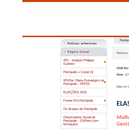
Petróp
Matérias
IPG - Instituto Philippe
Guédon
OSB Rio 
Petrópolis x Covid-19
Data:
11/
IPGPar: Plano Estratégico de
Petrópolis - PEP20
Elas no 
ELEIÇÕES 2020
Frente Pró-Petrópolis
ELA
Os Brados de Petrópolis
Mulhe
Observatório Social de
Petrópolis - OSPetro (em
Gestã
formação)