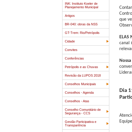
INK: Instituto Koeler de
Planejamento Municipal
Contar
Contro
Artigos
que ve
BR-040: obras da NSS
Observ
GT-Trem: Rio/Petrópolis
ELAS 
Cidade
canal
releva
Convites
Conferências
Nossa 
conver
Petrópolis e as Chuvas
Lidera
Revisão da LUPOS 2018
Conselhos Municipais
Dia 1
Conselhos - Agenda
Parti
Conselhos - Atas
Conselho Comunitário de
Segurança - CCS
Atenc
Equip
Gestão Participativa e
Transparência