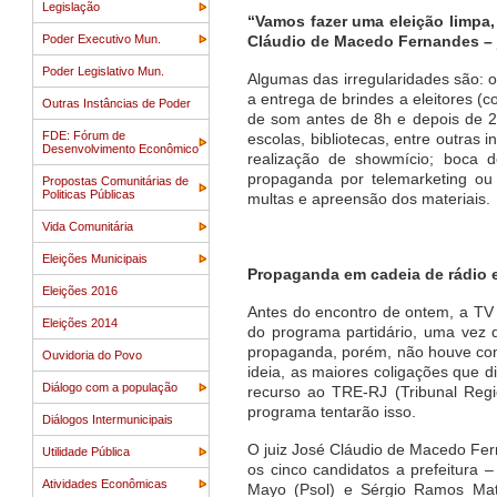
Legislação
“Vamos fazer uma eleição limpa, 
Poder Executivo Mun.
Cláudio de Macedo Fernandes – ju
Poder Legislativo Mun.
Algumas das irregularidades são: o 
a entrega de brindes a eleitores (
Outras Instâncias de Poder
de som antes de 8h e depois de 2
FDE: Fórum de
escolas, bibliotecas, entre outras 
Desenvolvimento Econômico
realização de showmício; boca 
propaganda por telemarketing ou 
Propostas Comunitárias de
Politicas Públicas
multas e apreensão dos materiais.
Vida Comunitária
Eleições Municipais
Propaganda em cadeia de rádio 
Eleições 2016
Antes do encontro de ontem, a TV 
Eleições 2014
do programa partidário, uma vez 
propaganda, porém, não houve cons
Ouvidoria do Povo
ideia, as maiores coligações que 
Diálogo com a população
recurso ao TRE-RJ (Tribunal Regi
programa tentarão isso.
Diálogos Intermunicipais
O juiz José Cláudio de Macedo Fe
Utilidade Pública
os cinco candidatos a prefeitura
Atividades Econômicas
Mayo (Psol) e Sérgio Ramos Mat