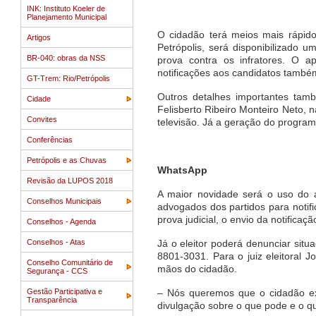
INK: Instituto Koeler de
Planejamento Municipal
O cidadão terá meios mais rápido
Artigos
Petrópolis, será disponibilizado
BR-040: obras da NSS
prova contra os infratores. O a
notificações aos candidatos também
GT-Trem: Rio/Petrópolis
Outros detalhes importantes ta
Cidade
Felisberto Ribeiro Monteiro Neto,
Convites
televisão. Já a geração do program
Conferências
Petrópolis e as Chuvas
WhatsApp
Revisão da LUPOS 2018
A maior novidade será o uso do ap
Conselhos Municipais
advogados dos partidos para notifi
prova judicial, o envio da notificaç
Conselhos - Agenda
Conselhos - Atas
Já o eleitor poderá denunciar sit
8801-3031. Para o juiz eleitoral
Conselho Comunitário de
mãos do cidadão.
Segurança - CCS
Gestão Participativa e
– Nós queremos que o cidadão exe
Transparência
divulgação sobre o que pode e o q