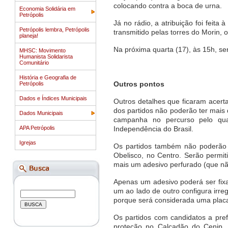
colocando contra a boca de urna.
Economia Solidária em
Petrópolis
Já no rádio, a atribuição foi feit
Petrópolis lembra, Petrópolis
transmitido pelas torres do Morin, o
planeja!
Na próxima quarta (17), às 15h, se
MHSC: Movimento
Humanista Solidarista
Comunitário
História e Geografia de
Outros pontos
Petrópolis
Dados e Índices Municipais
Outros detalhes que ficaram acerta
dos partidos não poderão ter mais
Dados Municipais
campanha no percurso pelo qu
APA Petrópolis
Independência do Brasil.
Igrejas
Os partidos também não poderão a
Obelisco, no Centro. Serão permi
mais um adesivo perfurado (que não
Apenas um adesivo poderá ser fix
um ao lado de outro configura irr
porque será considerada uma plac
Os partidos com candidatos a pr
proteção no Calçadão do Cenip, 