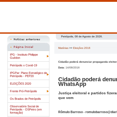
Petrópolis, 08 de Agosto de 2026.
Matérias
>>
Eleições 2016
IPG - Instituto Philippe
Guédon
Cidadão poderá denunciar propaganda eleitor
Petrópolis x Covid-19
Data:
14/08/2016
IPGPar: Plano Estratégico de
Petrópolis - PEP20
Cidadão poderá denunc
WhatsApp
ELEIÇÕES 2020
Frente Pró-Petrópolis
Justiça eleitoral e partidos fi
que vem
Os Brados de Petrópolis
Observatório Social de
Petrópolis - OSPetro (em
Rômulo Barroso - romulobarroso@diari
formação)