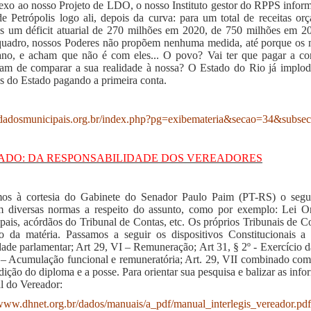
xo ao nosso Projeto de LDO, o nosso Instituto gestor do RPPS informa
e Petrópolis logo ali, depois da curva: para um total de receitas o
s um déficit atuarial de 270 milhões em 2020, de 750 milhões em 2
quadro, nossos Poderes não propõem nenhuma medida, até porque o
ano, e acham que não é com eles... O povo? Vai ter que pagar a 
iam de comparar a sua realidade à nossa? O Estado do Rio já implo
os do Estado pagando a primeira conta.
adosmunicipais.org.br/index.php?pg=exibemateria&secao=34&subs
RADO: DA RESPONSABILIDADE DOS VEREADORES
s à cortesia do Gabinete do Senador Paulo Paim (PT-RS) o segui
m diversas normas a respeito do assunto, como por exemplo: Lei Or
pais, acórdãos do Tribunal de Contas, etc. Os próprios Tribunais de Co
to da matéria. Passamos a seguir os dispositivos Constitucionais a
ade parlamentar; Art 29, VI – Remuneração; Art 31, § 2º - Exercício da
I – Acumulação funcional e remuneratória; Art. 29, VII combinado com
dição do diploma e a posse. Para orientar sua pesquisa e balizar as in
 do Vereador:
/www.dhnet.org.br/dados/manuais/a_pdf/manual_interlegis_vereador.pdf