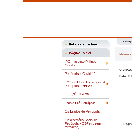
Petróp
Matérias
IPG - Instituto Philippe
Guédon
O BRADO 
Petrópolis x Covid-19
Data:
15/
IPGPar: Plano Estratégico de
Petrópolis - PEP20
ELEIÇÕES 2020
Frente Pró-Petrópolis
Os Brados de Petrópolis
Observatório Social de
Petrópolis - OSPetro (em
Págin
formação)