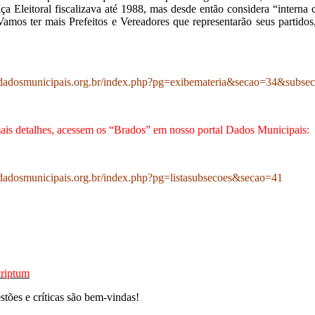
iça Eleitoral fiscalizava até 1988, mas desde então considera “interna
amos ter mais Prefeitos e Vereadores que representarão seus partidos
adosmunicipais.org.br/index.php?pg=exibemateria&secao=34&subs
ais detalhes, acessem os “Brados” em nosso portal Dados Municipais:
dosmunicipais.org.br/index.php?pg=listasubsecoes&secao=41
criptum
stões e críticas são bem-vindas!