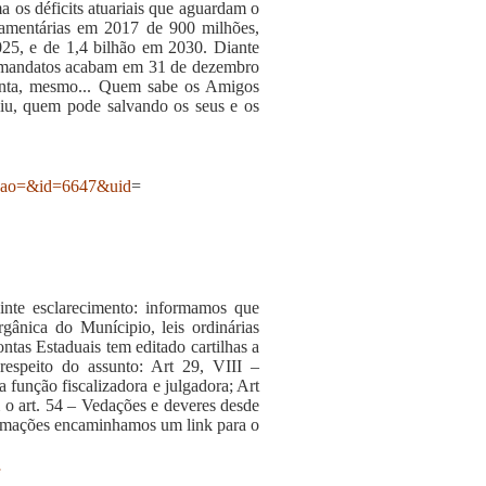
 os déficits atuariais que aguardam o
rçamentárias em 2017 de 900 milhões,
025, e de 1,4 bilhão em 2030. Diante
s mandatos acabam em 31 de dezembro
conta, mesmo... Quem sabe os Amigos
diu, quem pode salvando os seus e os
ecao=&id=6647&uid
=
nte esclarecimento: informamos que
gânica do Munícipio, leis ordinárias
ntas Estaduais tem editado cartilhas a
 respeito do assunto: Art 29, VIII –
 função fiscalizadora e julgadora; Art
 o art. 54 – Vedações e deveres desde
formações encaminhamos um link para o