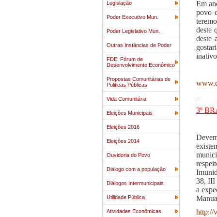
Em ane
Legislação
povo d
Poder Executivo Mun.
teremo
deste 
Poder Legislativo Mun.
deste 
Outras Instâncias de Poder
gostar
inativ
FDE: Fórum de
Desenvolvimento Econômico
Propostas Comunitárias de
www.d
Politicas Públicas
Vida Comunitária
3º B
Eleições Municipais
Eleições 2016
Devemo
Eleições 2014
existe
munici
Ouvidoria do Povo
respei
Diálogo com a população
Imunid
38, II
Diálogos Intermunicipais
a expe
Utilidade Pública
Manual
http:/
Atividades Econômicas