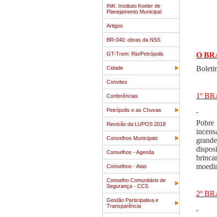
INK: Instituto Koeler de
Planejamento Municipal
Artigos
BR-040: obras da NSS
GT-Trem: Rio/Petrópolis
O BRA
Boleti
Cidade
Convites
1º B
Conferências
Petrópolis e as Chuvas
Pobre 
Revisão da LUPOS 2018
incens
Conselhos Municipais
grande
dispos
Conselhos - Agenda
brinca
moedin
Conselhos - Atas
Conselho Comunitário de
Segurança - CCS
2º B
Gestão Participativa e
Transparência