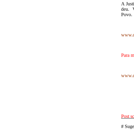
A Just
deu. V
Povo.
www.d
Para m
www.da
Post s
# Suge