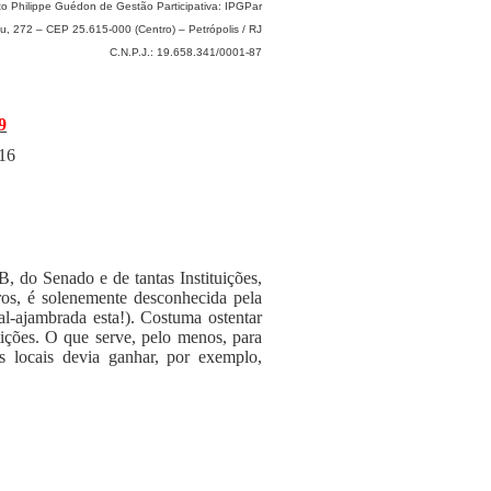
uto Philippe Guédon de Gestão Participativa:
IPGPar
, 272 – CEP 25.615-000 (Centro) – Petrópolis / RJ
C.N.P.J.:
19.658.341/0001-87
9
016
do Senado e de tantas Instituições,
ros, é solenemente desconhecida pela
l-ajambrada esta!). Costuma ostentar
tições. O que serve, pelo menos, para
 locais devia ganhar, por exemplo,