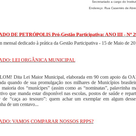
Secretariado a cargo do Instit
Endereço:
Rua Casemiro de Abreu
DO DE PETRÓPOLIS Pró-Gestão Participativa: ANO III - Nº 2
m mensal dedicado à prática da Gestão Participativa - 15 de Maio de 2
RADO: LEI ORGÂNICA MUNICIPAL
LOM! Dita Lei Maior Municipal, elaborada em 90 com apoio da OAB, 
ada quando de sua promulgação nos milhares de Municípios brasilei
 maioria dos “munícipes” (assim como as “nominatas”, palavrinha ma
itivo que manda estar disponível nas escolas, postos de saúde e repar
r de “caça ao tesouro”: quem achar um exemplar em algum desses
ha de um centavo...
RADO: VAMOS COMPARAR NOSSOS RPPS?