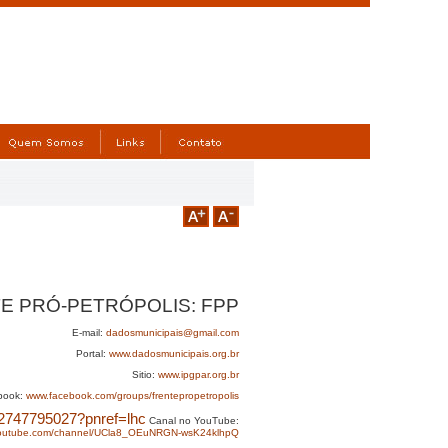
E PRÓ-PETRÓPOLIS: FPP
E-mail:
dadosmunicipais@gmail.com
Portal:
www.dadosmunicipais.org.br
Sitio:
www.ipgpar.org.br
book:
www.facebook.com/groups/frentepropetropolis
2747795027?pnref=lhc
Canal no YouTube:
outube.com/channel/UCla8_OEuNRGN-wsK24klhpQ