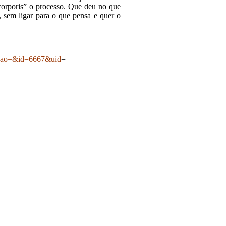
 corporis” o processo. Que deu no que
, sem ligar para o que pensa e quer o
ecao=&id=6667&uid
=