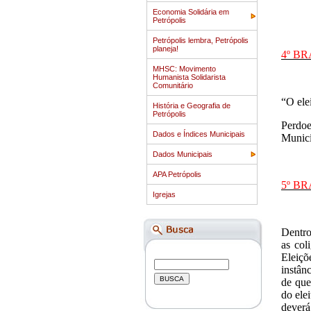
Economia Solidária em
Petrópolis
Petrópolis lembra, Petrópolis
planeja!
4º B
MHSC: Movimento
Humanista Solidarista
Comunitário
“O elei
História e Geografia de
Petrópolis
Perdoe
Dados e Índices Municipais
Municí
Dados Municipais
APA Petrópolis
5º B
Igrejas
Dentro
as col
Eleiçõ
instân
de que
do ele
deverá