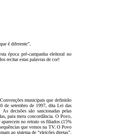
que é diferente”.
ta época pré-campanha eleitoral no
s recitar estas palavras de cor!
 Convenções municipais que definirão
30 de setembro de 1997, dita Lei das
 As decisões são sancionadas pelas
adas, para mera concordância. O Povo,
 aparecem no retrato os filiados (15%
consequências que vemos na TV. O Povo
mam ao sistema de “eleições diretas”.