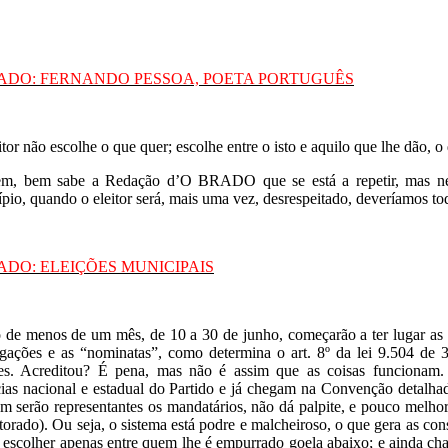
RADO: FERNANDO PESSOA, POETA PORTUGUÊS
tor não escolhe o que quer; escolhe entre o isto e aquilo que lhe dão, o 
m, bem sabe a Redação d’O BRADO que se está a repetir, mas nes
pio, quando o eleitor será, mais uma vez, desrespeitado, deveríamos todo
RADO: ELEIÇÕES MUNICIPAIS
 de menos de um mês, de 10 a 30 de junho, começarão a ter lugar as
igações e as “nominatas”, como determina o art. 8º da lei 9.504 de 
es. Acreditou? É pena, mas não é assim que as coisas funcionam.
cias nacional e estadual do Partido e já chegam na Convenção detalh
m serão representantes os mandatários, não dá palpite, e pouco melhor
itorado). Ou seja, o sistema está podre e malcheiroso, o que gera as 
 escolher apenas entre quem lhe é empurrado goela abaixo; e ainda cha