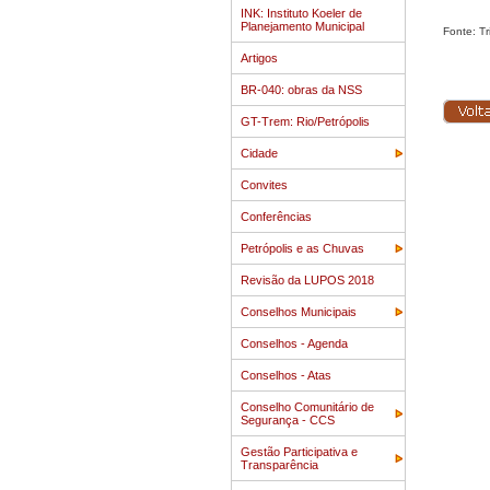
INK: Instituto Koeler de
Planejamento Municipal
Fonte: Tr
Artigos
BR-040: obras da NSS
GT-Trem: Rio/Petrópolis
Cidade
Convites
Conferências
Petrópolis e as Chuvas
Revisão da LUPOS 2018
Conselhos Municipais
Conselhos - Agenda
Conselhos - Atas
Conselho Comunitário de
Segurança - CCS
Gestão Participativa e
Transparência