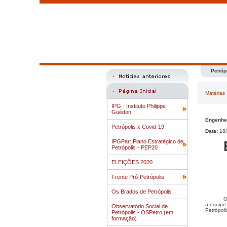
Petróp
Matérias
IPG - Instituto Philippe
Guédon
Engenhei
Petrópolis x Covid-19
Data:
18/
IPGPar: Plano Estratégico de
Petrópolis - PEP20
ELEIÇÕES 2020
Frente Pró-Petrópolis
Os Brados de Petrópolis
O
a equipe 
Observatório Social de
Petrópoli
Petrópolis - OSPetro (em
formação)