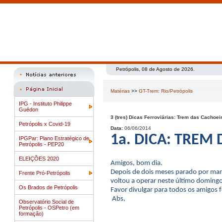
Petrópolis, 08 de Agosto de 2026.
Matérias
>>
GT-Trem: Rio/Petrópolis
IPG - Instituto Philippe
Guédon
3 (tres) Dicas Ferroviárias: Trem das Cachoe
Petrópolis x Covid-19
Data:
06/06/2014
1a. DICA: TREM
IPGPar: Plano Estratégico de
Petrópolis - PEP20
ELEIÇÕES 2020
Amigos, bom dia.
Depois de dois meses parado por man
Frente Pró-Petrópolis
voltou a operar neste último doming
Os Brados de Petrópolis
Favor divulgar para todos os amigos fe
Abs,
Observatório Social de
Petrópolis - OSPetro (em
formação)