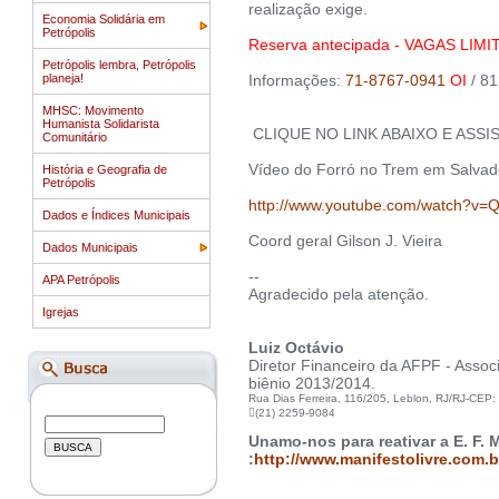
realização exige.
Economia Solidária em
Petrópolis
Reserva antecipada - VAGAS LIM
Petrópolis lembra, Petrópolis
planeja!
Informações:
71-8767-0941
OI
/ 8
MHSC: Movimento
Humanista Solidarista
CLIQUE NO LINK ABAIXO E ASSIS
Comunitário
Vídeo do Forró no Trem em Salvad
História e Geografia de
Petrópolis
http://www.youtube.com/watch?v
Dados e Índices Municipais
Coord geral Gilson J. Vieira
Dados Municipais
--
APA Petrópolis
Agradecido pela atenção.
Igrejas
Luiz Octávio
Diretor Financeiro da AFPF - Asso
biênio 2013/2014.
Rua Dias Ferreira, 116/205, Leblon, RJ/RJ-CEP

(21) 2259-9084
Unamo-nos para reativar a E. F. 
:
http://www.manifestolivre.com.