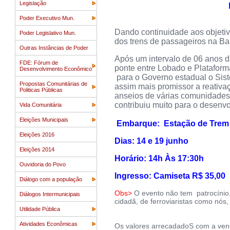
Legislação
Poder Executivo Mun.
Dando continuidade aos objetiv
Poder Legislativo Mun.
dos trens de passageiros na Ba
Outras Instâncias de Poder
Após um intervalo de 06 anos d
FDE: Fórum de
ponte entre Lobado e Plataforma
Desenvolvimento Econômico
para o Governo estadual o Sis
Propostas Comunitárias de
assim mais promissor a reativa
Politicas Públicas
anseios de várias comunidades 
contribuiu muito para o desenv
Vida Comunitária
Eleições Municipais
Embarque: Estação de Trem 
Eleições 2016
Dias: 14 e 19 junho Ressa
Eleições 2014
Horário: 14h Às 17:30h
Ouvidoria do Povo
Ingresso: Camiseta R$ 35,00
Diálogo com a população
Obs>
O evento não tem patrocínio,
Diálogos Intermunicipais
cidadã, de ferroviaristas como nós,
Utilidade Pública
Atividades Econômicas
Os valores arrecadadoS com a vend