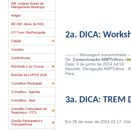
INK: Instituto Koeler de
Planejamento Municipal
Artigos
BR-040: obras da NSS
2a. DICA: Worksh
GT-Trem: Rio/Petrópolis
Cidade
Convites
--------- Mensagem encaminhada ---
Conferências
De:
Comunicação ANPTrilhos
<
im
Data: 4 de junho de 2014 14:59
Petrópolis e as Chuvas
Assunto: Divulgação ANPTrilhos - Wo
Para:
Revisão da LUPOS 2018
Conselhos Municipais
Conselhos - Agenda
3a. DICA: TREM 
Conselhos - Atas
Conselho Comunitário de
Segurança - CCS
Gestão Participativa e
Em 26 de maio de 2014 22:17, Gil
Transparência