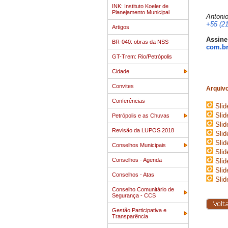
INK: Instituto Koeler de
Planejamento Municipal
Antonio
+55 (21
Artigos
Assine
BR-040: obras da NSS
com.br
GT-Trem: Rio/Petrópolis
Cidade
Convites
Arquiv
Conferências
Sli
Sli
Petrópolis e as Chuvas
Sli
Revisão da LUPOS 2018
Sli
Sli
Conselhos Municipais
Sli
Conselhos - Agenda
Sli
Sli
Conselhos - Atas
Sli
Conselho Comunitário de
Segurança - CCS
Gestão Participativa e
Transparência