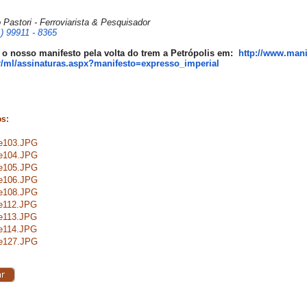
 Pastori - Ferroviarista & Pesquisador
) 99911 - 8365
 o nosso manifesto pela volta do trem a Petrópolis em:
http://www.manif
/ml/assinaturas.aspx?
manifesto=expresso_imperial
os:
de103.JPG
de104.JPG
de105.JPG
de106.JPG
de108.JPG
de112.JPG
de113.JPG
de114.JPG
de127.JPG