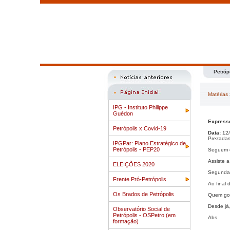
Petróp
Matérias
IPG - Instituto Philippe
Guédon
Expresso
Petrópolis x Covid-19
Data:
12/
Prezadas
IPGPar: Plano Estratégico de
Petrópolis - PEP20
Seguem o
Assiste 
ELEIÇÕES 2020
Segunda 
Frente Pró-Petrópolis
Ao final 
Os Brados de Petrópolis
Quem gost
Desde já
Observatório Social de
Petrópolis - OSPetro (em
Abs
formação)