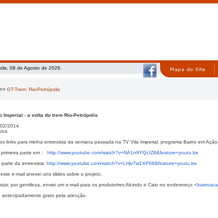
olis, 08 de Agosto de 2026.
>>
GT-Trem: Rio/Petrópolis
 Imperial - a volta do trem Rio-Petrópolis
02/2014
/os
s links para minha entrevista da semana passada na TV Vila Imperial, programa Bairro em Ação,
a primeira parte em :
http://www.youtube.com/
watch?v=NA1n9YQcIZ8&feature=
youtu.be
parte da entrevista:
http://www.
youtube.com/watch?v=
LHjv7w1XP68&feature=youtu.be
deste e-mail anexei uns slides sobre o projeto.
ar, por gentileza, enviei um e-mail para os produtotres Alcindo e Caio no enderereço <
bairroac
, antecipadamente grato pela atenção.