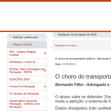
Petrópolis, 06 de Agosto de 2026.
Matérias
>>
Artigos
IPG - Instituto Philippe
Guédon
O choro do transportador público - Bernardo F
Petrópolis x Covid-19
Data:
27/10/2019
IPGPar: Plano Estratégico de
Petrópolis - PEP20
O choro do transport
ELEIÇÕES 2020
Bernardo Filho - Advogado e 
Frente Pró-Petrópolis
Os Brados de Petrópolis
O atraso sabe se defender. Do
muito a atenção: o sistema de 
Observatório Social de
Petrópolis - OSPetro (em
formação)
Dados divulgados (não auditad