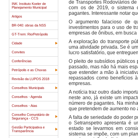
de Transportes Rodoviários de
INK: Instituto Koeler de
com os de 2019, o sistema d
Planejamento Municipal
pagantes. Interessante notar q
Artigos
O argumento falacioso de que
BR-040: obras da NSS
investimentos para o uso de tra
empresas de ônibus, em busca 
GT-Trem: Rio/Petrópolis
A exploração do transporte pú
Cidade
uma atividade privada. Se é u
lucro satisfatório, que entreg
Convites
O pleito de subsídios públicos
Conferências
passado, mas não há mais espaç
Petrópolis e as Chuvas
que estender a mão à iniciativ
repassados como benefícios à
Revisão da LUPOS 2018
empresas.
Conselhos Municipais
A notícia traz outro dado import
Conselhos - Agenda
neste ano, já existe um impa
número de pagantes. Na minha t
Conselhos - Atas
que pretendem de aumento no 
Conselho Comunitário de
A falta de seriedade do poder p
Segurança - CCS
o Setranspetro apresenta é 
Gestão Participativa e
estado se levarmos em consid
Transparência
sistema se impõe, com um plan