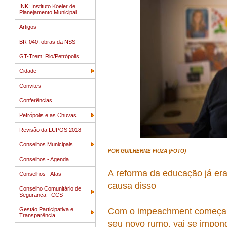
INK: Instituto Koeler de
Planejamento Municipal
Artigos
BR-040: obras da NSS
GT-Trem: Rio/Petrópolis
Cidade
Convites
Conferências
Petrópolis e as Chuvas
Revisão da LUPOS 2018
Conselhos Municipais
POR GUILHERME FIUZA (FOTO)
Conselhos - Agenda
A reforma da educação já era
Conselhos - Atas
causa disso
Conselho Comunitário de
Segurança - CCS
Gestão Participativa e
Com o impeachment começand
Transparência
seu novo rumo, vai se impond