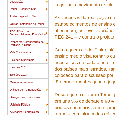
Legislação
julgar pelo movimento revolu
Poder Executivo Mun.
Poder Legislativo Mun.
Às vésperas da realização do
estabelecimentos de ensino 
Outras Instâncias de Poder
alienados), os revolucionário
FDE: Fórum de
Desenvolvimento Econômico
PEC 241 – e contra o projeto
Propostas Comunitárias de
Politicas Públicas
Como quem ainda lê algo alé
Vida Comunitária
ensino médio visa tornar o c
Eleições Municipais
específicos de cada aluno – 
Eleições 2016
dos países mais letrados. Ta
colocado para discussão por 
Eleições 2014
tão emocionantes quanto jog
Ouvidoria do Povo
Diálogo com a população
Desde que o governo Temer p
Diálogos Intermunicipais
em uns 5% de debate e 90% 
Utilidade Pública
pedras nas mãos sem a corage
Atividades Econômicas
termo – com algum dos crític