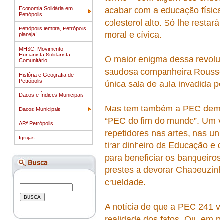
Economia Solidária em
acabar com a educação física
Petrópolis
colesterol alto. Só lhe resta
Petrópolis lembra, Petrópolis
moral e cívica.
planeja!
MHSC: Movimento
Humanista Solidarista
O maior enigma dessa revolu
Comunitário
saudosa companheira Rousse
História e Geografia de
Petrópolis
única sala de aula invadida 
Dados e Índices Municipais
Mas tem também a PEC demon
Dados Municipais
“PEC do fim do mundo”. Um vo
APA Petrópolis
repetidores nas artes, nas u
Igrejas
tirar dinheiro da Educação 
para beneficiar os banqueir
prestes a devorar Chapeuzinh
crueldade.
A notícia de que a PEC 241 v
realidade dos fatos. Ou, em 