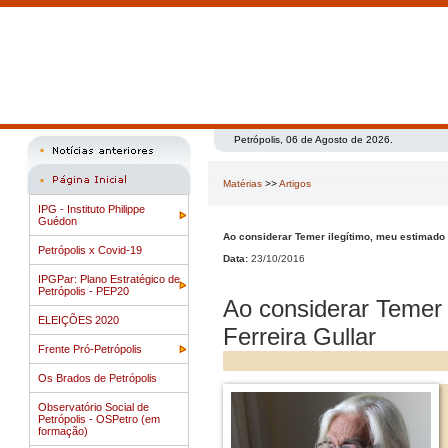
Petrópolis, 06 de Agosto de 2026.
Matérias
>>
Artigos
IPG - Instituto Philippe
Guédon
Ao considerar Temer ilegítimo, meu estimado S
Petrópolis x Covid-19
Data:
23/10/2016
IPGPar: Plano Estratégico de
Petrópolis - PEP20
Ao considerar Temer 
ELEIÇÕES 2020
Ferreira Gullar
Frente Pró-Petrópolis
Os Brados de Petrópolis
Observatório Social de
Petrópolis - OSPetro (em
formação)