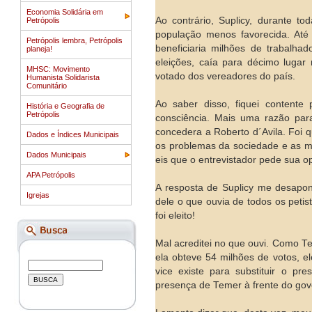
Economia Solidária em
Ao contrário, Suplicy, durante to
Petrópolis
população menos favorecida. Até
Petrópolis lembra, Petrópolis
beneficiaria milhões de trabalha
planeja!
eleições, caía para décimo lugar 
MHSC: Movimento
votado dos vereadores do país.
Humanista Solidarista
Comunitário
Ao saber disso, fiquei contente
História e Geografia de
Petrópolis
consciência. Mais uma razão para
concedera a Roberto d´Avila. Foi 
Dados e Índices Municipais
os problemas da sociedade e as m
Dados Municipais
eis que o entrevistador pede sua o
APA Petrópolis
A resposta de Suplicy me desapon
Igrejas
dele o que ouvia de todos os petis
foi eleito!
Mal acreditei no que ouvi. Como T
ela obteve 54 milhões de votos, e
vice existe para substituir o p
presença de Temer à frente do gove