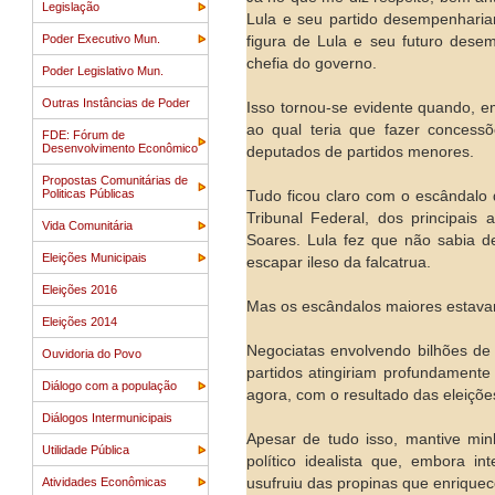
Legislação
Lula e seu partido desempenhariam
Poder Executivo Mun.
figura de Lula e seu futuro des
chefia do governo.
Poder Legislativo Mun.
Outras Instâncias de Poder
Isso tornou-se evidente quando, e
ao qual teria que fazer concess
FDE: Fórum de
Desenvolvimento Econômico
deputados de partidos menores.
Propostas Comunitárias de
Politicas Públicas
Tudo ficou claro com o escândalo
Tribunal Federal, dos principais 
Vida Comunitária
Soares. Lula fez que não sabia 
Eleições Municipais
escapar ileso da falcatrua.
Eleições 2016
Mas os escândalos maiores estavam
Eleições 2014
Negociatas envolvendo bilhões de 
Ouvidoria do Povo
partidos atingiriam profundamente 
Diálogo com a população
agora, com o resultado das eleiçõe
Diálogos Intermunicipais
Apesar de tudo isso, mantive min
Utilidade Pública
político idealista que, embora 
usufruiu das propinas que enriquece
Atividades Econômicas