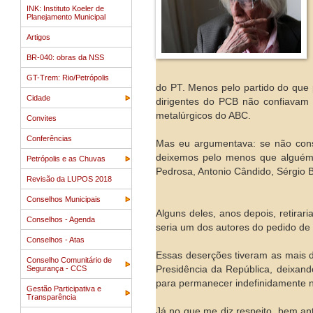
INK: Instituto Koeler de
Planejamento Municipal
Artigos
BR-040: obras da NSS
GT-Trem: Rio/Petrópolis
do PT. Menos pelo partido do que po
Cidade
dirigentes do PCB não confiavam 
metalúrgicos do ABC.
Convites
Conferências
Mas eu argumentava: se não conseg
deixemos pelo menos que alguém
Petrópolis e as Chuvas
Pedrosa, Antonio Cândido, Sérgio B
Revisão da LUPOS 2018
Conselhos Municipais
Alguns deles, anos depois, retirar
Conselhos - Agenda
seria um dos autores do pedido de
Conselhos - Atas
Essas deserções tiveram as mais 
Conselho Comunitário de
Presidência da República, deixand
Segurança - CCS
para permanecer indefinidamente n
Gestão Participativa e
Transparência
Já no que me diz respeito, bem an