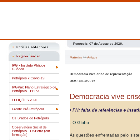
Petrópolis, 07 de Agosto de 2026.
Matérias
>>
Artigos
IPG - Instituto Philippe
Guédon
Democracia vive crise de representação
Petrópolis x Covid-19
Data:
18/10/2016
IPGPar: Plano Estratégico de
Petrópolis - PEP20
Democracia vive cris
ELEIÇÕES 2020
Frente Pró-Petrópolis
• FH: falta de referências e ins
Os Brados de Petrópolis
- O Globo
Observatório Social de
Petrópolis - OSPetro (em
formação)
As questões enfrentadas pelo sistem