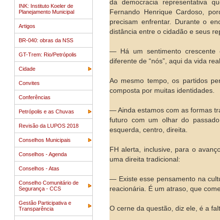
da democracia representativa qu
INK: Instituto Koeler de
Fernando Henrique Cardoso, porq
Planejamento Municipal
precisam enfrentar. Durante o enc
Artigos
distância entre o cidadão e seus re
BR-040: obras da NSS
— Há um sentimento crescente de
GT-Trem: Rio/Petrópolis
diferente de “nós”, aqui da vida real
Cidade
Ao mesmo tempo, os partidos per
Convites
composta por muitas identidades.
Conferências
— Ainda estamos com as formas tra
Petrópolis e as Chuvas
futuro com um olhar do passado
Revisão da LUPOS 2018
esquerda, centro, direita.
Conselhos Municipais
FH alerta, inclusive, para o avanç
Conselhos - Agenda
uma direita tradicional:
Conselhos - Atas
— Existe esse pensamento na cultu
Conselho Comunitário de
reacionária. É um atraso, que come
Segurança - CCS
Gestão Participativa e
O cerne da questão, diz ele, é a f
Transparência