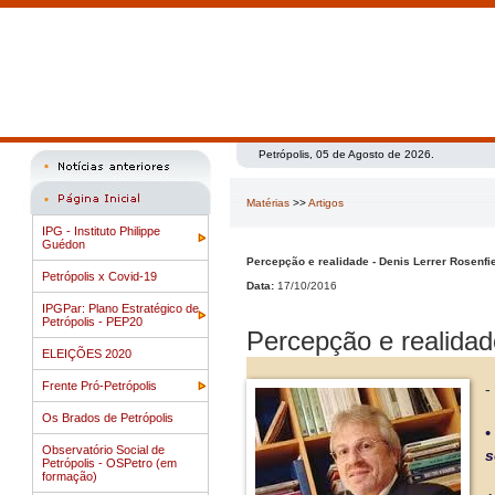
Petrópolis, 05 de Agosto de 2026.
Matérias
>>
Artigos
IPG - Instituto Philippe
Guédon
Percepção e realidade - Denis Lerrer Rosenfi
Petrópolis x Covid-19
Data:
17/10/2016
IPGPar: Plano Estratégico de
Petrópolis - PEP20
Percepção e realidade
ELEIÇÕES 2020
Frente Pró-Petrópolis
-
Os Brados de Petrópolis
•
Observatório Social de
s
Petrópolis - OSPetro (em
formação)