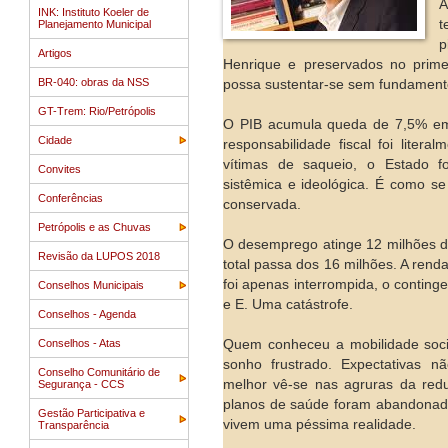
A
INK: Instituto Koeler de
t
Planejamento Municipal
p
Artigos
Henrique e preservados no prime
BR-040: obras da NSS
possa sustentar-se sem fundament
GT-Trem: Rio/Petrópolis
O PIB acumula queda de 7,5% em tr
Cidade
responsabilidade fiscal foi liter
vítimas de saqueio, o Estado fo
Convites
sistêmica e ideológica. É como s
Conferências
conservada.
Petrópolis e as Chuvas
O desemprego atinge 12 milhões 
Revisão da LUPOS 2018
total passa dos 16 milhões. A renda
foi apenas interrompida, o conting
Conselhos Municipais
e E. Uma catástrofe.
Conselhos - Agenda
Conselhos - Atas
Quem conheceu a mobilidade soci
sonho frustrado. Expectativas 
Conselho Comunitário de
melhor vê-se nas agruras da red
Segurança - CCS
planos de saúde foram abandonados
Gestão Participativa e
vivem uma péssima realidade.
Transparência