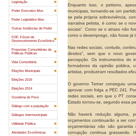
Legislação
Enquanto isso, o petismo, apes
Poder Executivo Mun.
municipais, tornando-se um partid
se pela própria sobrevivência, con
Poder Legislativo Mun.
narrativa petista, é como se o no
Outras Instâncias de Poder
sociais”. Como se o atraso não fo
como o desemprego, não fosse já t
FDE: Fórum de
Desenvolvimento Econômico
Nas redes sociais, contudo, contin
Propostas Comunitárias de
Politicas Públicas
direitos”, sem que o novo gove
percepção. Os instrumentos do ima
Vida Comunitária
formadores da opinião pública, co
Eleições Municipais
artistas, produziram resultados efic
Eleições 2016
O governo Temer conseguiu uma s
Eleições 2014
aprovar com folga a PEC 241. Po
redes sociais, em que o PT cons
Ouvidoria do Povo
Estado tornou-se, segundo essa pe
Diálogo com a população
Não haverá redução alguma, p
Diálogos Intermunicipais
orçamentos continuarão a ser corri
Utilidade Pública
orçamentárias não são garantia 
corrupção continua grassando. 
Atividades Econômicas