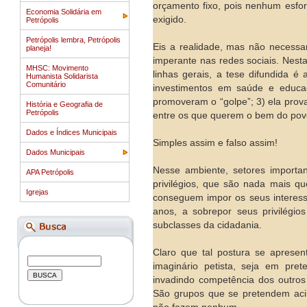
orçamento fixo, pois nenhum esfo
Economia Solidária em
exigido.
Petrópolis
Petrópolis lembra, Petrópolis
Eis a realidade, mas não necess
planeja!
imperante nas redes sociais. Nest
MHSC: Movimento
linhas gerais, a tese difundida é 
Humanista Solidarista
Comunitário
investimentos em saúde e educa
promoveram o “golpe”; 3) ela prova 
História e Geografia de
Petrópolis
entre os que querem o bem do povo
Dados e Índices Municipais
Simples assim e falso assim!
Dados Municipais
Nesse ambiente, setores importan
APA Petrópolis
privilégios, que são nada mais qu
Igrejas
conseguem impor os seus interess
anos, a sobrepor seus privilégio
subclasses da cidadania.
Claro que tal postura se apresen
imaginário petista, seja em pre
invadindo competência dos outros
São grupos que se pretendem acim