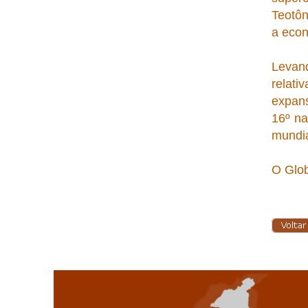
Teotôn
a econ
Levand
relati
expans
16º na
mundia
O Glo