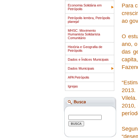
Para c
Economia Solidária em
Petrópolis
cresci
Petrópolis lembra, Petrópolis
ao gov
planeja!
MHSC: Movimento
Humanista Solidarista
O estu
Comunitário
ano, o
História e Geografia de
Petrópolis
das g
capita
Dados e Índices Municipais
Fazen
Dados Municipais
APA Petrópolis
“Estim
Igrejas
2013. 
Vilela
2010, 
períod
Segun
“desem