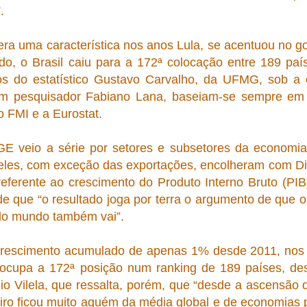
.
ra uma característica nos anos Lula, se acentuou no 
do, o Brasil caiu para a 172ª colocação entre 189 país
los do estatístico Gustavo Carvalho, da UFMG, sob a
m pesquisador Fabiano Lana, baseiam-se sempre em d
 FMI e a Eurostat.
E veio a série por setores e subsetores da economia
eles, com exceção das exportações, encolheram com Di
referente ao crescimento do Produto Interno Bruto (P
de que “o resultado joga por terra o argumento de que o
do mundo também vai”.
rescimento acumulado de apenas 1% desde 2011, nos s
 ocupa a 172ª posição num ranking de 189 países, des
io Vilela, que ressalta, porém, que “desde a ascensã
eiro ficou muito aquém da média global e de economias 