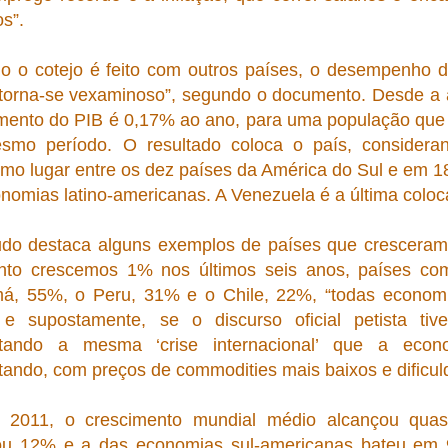
os”.
 o cotejo é feito com outros países, o desempenho 
torna-se vexaminoso”, segundo o documento. Desde a 
mento do PIB é 0,17% ao ano, para uma população que 
smo período. O resultado coloca o país, considera
imo lugar entre os dez países da América do Sul e em 
nomias latino-americanas. A Venezuela é a última coloc
do destaca alguns exemplos de países que cresceram 
nto crescemos 1% nos últimos seis anos, países co
á, 55%, o Peru, 31% e o Chile, 22%, “todas economia
l e supostamente, se o discurso oficial petista ti
ntando a mesma ‘crise internacional’ que a econom
tando, com preços de commodities mais baixos e dificul
 2011, o crescimento mundial médio alcançou qua
ou 12% e a das economias sul-americanas bateu em 9