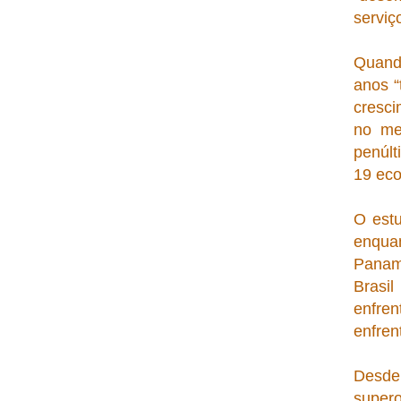
serviç
Quando
anos “
cresci
no me
penúlt
19 eco
O estu
enqua
Panam
Brasi
enfre
enfren
Desde
super