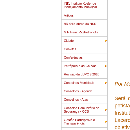
INK: Instituto Koeler de
Planejamento Municipal
Artigos
BR-040: obras da NSS
GT-Trem: Rio/Petrópolis
Cidade
Convites
Conferências
Petrópolis e as Chuvas
Revisão da LUPOS 2018
Conselhos Municipais
Por Me
Conselhos - Agenda
Será d
Conselhos - Atas
petist
Conselho Comunitário de
Segurança - CCS
Instit
Lacerd
Gestão Participativa e
Transparência
objeti