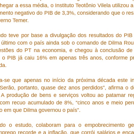
hegar a essa média, o Instituto Teotônio Vilela utilizou 
mento negativo do PIB de 3,3%, considerando que o res
erno Temer.
do teve por base a divulgação dos resultados do PIB 
 último com o país ainda sob o comando de Dilma Rous
estões do PT na economia, e chegou à conclusão de
, o PIB já caiu 16% em apenas três anos, conforme pro
da.
a-se que apenas no início da próxima década este in
Serão, portanto, quase dez anos perdidos”, afirma o d
. A produção de bens e serviços voltou ao patamar reg
com recuo acumulado de 8%, “cinco anos e meio perd
o em que Dilma governou o país”.
do o estudo, colaboram para o empobrecimento gera
prego recorde e a inflação, que corrói salários e enc