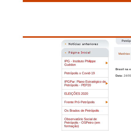
Petróp
Matérias
IPG - Instituto Philippe
Guédon
Brasil na 
Petrópolis x Covid-19
Data:
24/0
IPGPar: Plano Estratégico de
Petrópolis - PEP20
ELEIÇÕES 2020
Frente Pró-Petrópolis
Os Brados de Petrópolis
Observatório Social de
Petrópolis - OSPetro (em
formação)