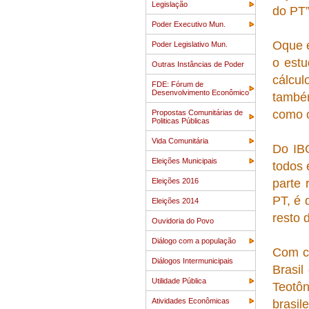
Legislação
do PT”
Poder Executivo Mun.
Oque e
Poder Legislativo Mun.
o estu
Outras Instâncias de Poder
cálcu
FDE: Fórum de
Desenvolvimento Econômico
també
como o
Propostas Comunitárias de
Politicas Públicas
Vida Comunitária
Do IBG
Eleições Municipais
todos 
Eleições 2016
parte 
PT, é 
Eleições 2014
resto 
Ouvidoria do Povo
Diálogo com a população
Com c
Diálogos Intermunicipais
Brasil
Utilidade Pública
Teotôn
Atividades Econômicas
brasil