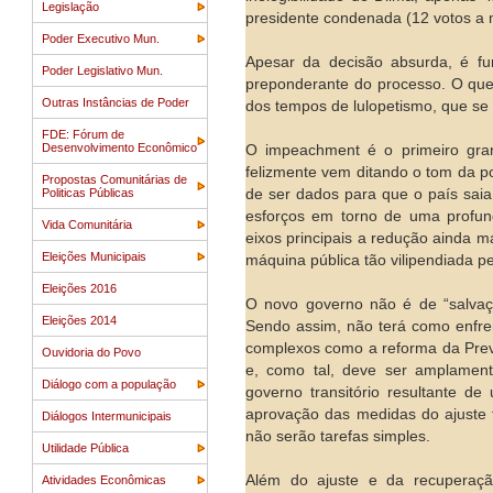
Legislação
presidente condenada (12 votos a 
Poder Executivo Mun.
Apesar da decisão absurda, é f
Poder Legislativo Mun.
preponderante do processo. O que
Outras Instâncias de Poder
dos tempos de lulopetismo, que se 
FDE: Fórum de
Desenvolvimento Econômico
O impeachment é o primeiro gra
felizmente vem ditando o tom da po
Propostas Comunitárias de
Politicas Públicas
de ser dados para que o país saia
esforços em torno de uma profun
Vida Comunitária
eixos principais a redução ainda ma
Eleições Municipais
máquina pública tão vilipendiada pe
Eleições 2016
O novo governo não é de “salvaç
Eleições 2014
Sendo assim, não terá como enfr
complexos como a reforma da Previ
Ouvidoria do Povo
e, como tal, deve ser amplament
Diálogo com a população
governo transitório resultante 
aprovação das medidas do ajuste 
Diálogos Intermunicipais
não serão tarefas simples.
Utilidade Pública
Além do ajuste e da recuperaçã
Atividades Econômicas