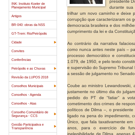
presidente D
INK: Instituto Koeler de
durante sua
Planejamento Municipal
trilhar um novo caminho e deixe p
Artigos
corrupção que caracterizaram os go
BR-040: obras da NSS
democracia brasileira e dos milhõ
cumprimento da lei e da Constituiç
GT-Trem: Rio/Petrópolis
Cidade
Ao contrário da narrativa falaci
como nunca antes neste país – pa
Convites
processo democrático e constituc
Conferências
1.079, de 1950, e pelo texto const
e supervisão do Supremo Tribunal 
Petrópolis e as Chuvas
a sessão de julgamento no Senado
Revisão da LUPOS 2018
Coube ao ministro Lewandowski, a
Conselhos Municipais
justamente no último dia do julga
Conselhos - Agenda
pedido do PT de “fatiar” a vo
Conselhos - Atas
cometimento dos crimes de respons
políticos de Dilma –, o president
Conselho Comunitário de
ligado na pena do impedimento, c
Segurança - CCS
Único, que fala taxativamente em 
Gestão Participativa e
anos, para o exercício de fu
Transparência
inelegibilidade de Dilma, apenas 