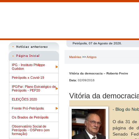
Petrópolis, 07 de Agosto de 2026.
Matérias
>>
Artigos
IPG - Instituto Philippe
Guédon
Vitória da democracia – Roberto Freire
Petrópolis x Covid-19
Data:
02/09/2016
IPGPar: Plano Estratégico de
Petrópolis - PEP20
Vitória da democraci
ELEIÇÕES 2020
Frente Pró-Petrópolis
- Blog do Nob
Os Brados de Petrópolis
O dia 31 de
Observatório Social de
página de d
Petrópolis - OSPetro (em
formação)
Senado Fed