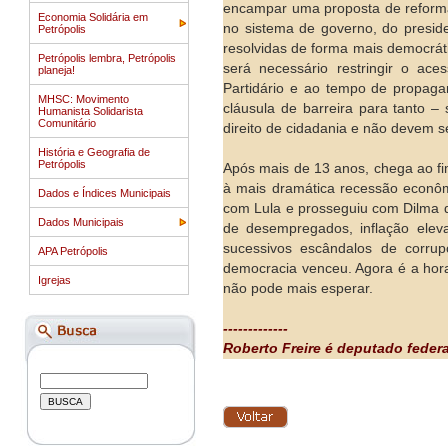
encampar uma proposta de reforma 
Economia Solidária em
no sistema de governo, do preside
Petrópolis
resolvidas de forma mais democrát
Petrópolis lembra, Petrópolis
será necessário restringir o ac
planeja!
Partidário e ao tempo de propaga
MHSC: Movimento
cláusula de barreira para tanto 
Humanista Solidarista
Comunitário
direito de cidadania e não devem se
História e Geografia de
Petrópolis
Após mais de 13 anos, chega ao fi
à mais dramática recessão econômi
Dados e Índices Municipais
com Lula e prosseguiu com Dilma 
Dados Municipais
de desempregados, inflação eleva
sucessivos escândalos de corru
APA Petrópolis
democracia venceu. Agora é a hora
Igrejas
não pode mais esperar.
-------------
Roberto Freire é deputado federa