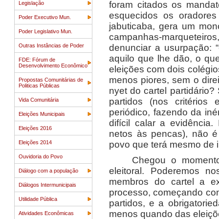
foram citados os mandat
Legislação
esquecidos os oradores
Poder Executivo Mun.
jabuticaba, gera um mono
Poder Legislativo Mun.
campanhas-marqueteiros, 
Outras Instâncias de Poder
denunciar a usurpação: “
aquilo que lhe dão, o qu
FDE: Fórum de
Desenvolvimento Econômico
eleições com dois colégio
menos piores, sem o dire
Propostas Comunitárias de
Politicas Públicas
nyet do cartel partidário
partidos (nos critério
Vida Comunitária
periódico, fazendo da iné
Eleições Municipais
difícil calar a evidência
Eleições 2016
netos às pencas), não é
Eleições 2014
povo que terá mesmo de ir
Ouvidoria do Povo
Chegou o momento 
eleitoral. Poderemos no
Diálogo com a população
membros do cartel a ex
Diálogos Intermunicipais
processo, começando com 
Utilidade Pública
partidos, e a obrigatorie
menos quando das eleiçõ
Atividades Econômicas