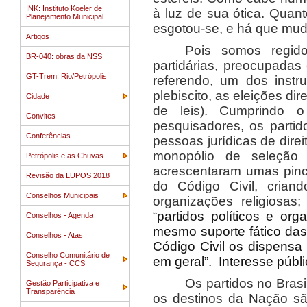
INK: Instituto Koeler de
à luz de sua ótica. Quan
Planejamento Municipal
esgotou-se, e há que mud
Artigos
Pois somos regido
BR-040: obras da NSS
partidárias, preocupadas
GT-Trem: Rio/Petrópolis
referendo, um dos instr
plebiscito, as eleições di
Cidade
de leis). Cumprindo o
Convites
pesquisadores, os partid
Conferências
pessoas jurídicas de direi
monopólio de seleção 
Petrópolis e as Chuvas
acrescentaram umas pince
Revisão da LUPOS 2018
do Código Civil, crian
Conselhos Municipais
organizações religiosa
“
partidos políticos e or
Conselhos - Agenda
mesmo suporte fático das
Conselhos - Atas
Código Civil os dispensa
Conselho Comunitário de
em geral”. Interesse públ
Segurança - CCS
Os partidos no Bras
Gestão Participativa e
Transparência
os destinos da Nação sã