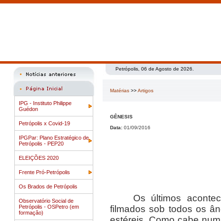
Petrópolis, 06 de Agosto de 2026.
Matérias
>>
Artigos
IPG - Instituto Philippe
Guédon
GÊNESIS
Petrópolis x Covid-19
Data:
01/09/2016
IPGPar: Plano Estratégico de
Petrópolis - PEP20
ELEIÇÕES 2020
Frente Pró-Petrópolis
Os Brados de Petrópolis
Os últimos acontec
Observatório Social de
Petrópolis - OSPetro (em
filmados sob todos os 
formação)
estéreis. Como cabe numa