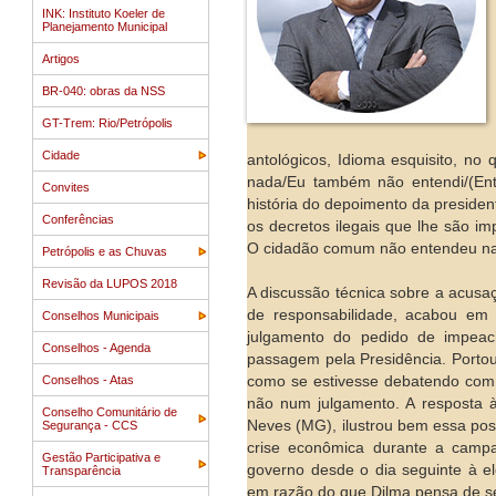
INK: Instituto Koeler de
Planejamento Municipal
Artigos
BR-040: obras da NSS
GT-Trem: Rio/Petrópolis
Cidade
antológicos, Idioma esquisito, no 
nada/Eu também não entendi/(Ent
Convites
história do depoimento da presiden
Conferências
os decretos ilegais que lhe são i
O cidadão comum não entendeu na
Petrópolis e as Chuvas
Revisão da LUPOS 2018
A discussão técnica sobre a acusa
de responsabilidade, acabou em 
Conselhos Municipais
julgamento do pedido de impea
Conselhos - Agenda
passagem pela Presidência. Portou
Conselhos - Atas
como se estivesse debatendo com 
não num julgamento. A resposta à 
Conselho Comunitário de
Neves (MG), ilustrou bem essa pos
Segurança - CCS
crise econômica durante a camp
Gestão Participativa e
governo desde o dia seguinte à e
Transparência
em razão do que Dilma pensa de s