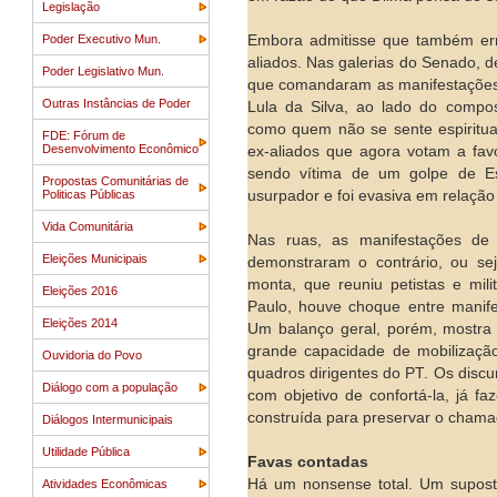
Legislação
Poder Executivo Mun.
Embora admitisse que também err
aliados. Nas galerias do Senado, 
Poder Legislativo Mun.
que comandaram as manifestações c
Outras Instâncias de Poder
Lula da Silva, ao lado do compos
como quem não se sente espiritua
FDE: Fórum de
Desenvolvimento Econômico
ex-aliados que agora votam a fa
sendo vítima de um golpe de Es
Propostas Comunitárias de
Politicas Públicas
usurpador e foi evasiva em relaçã
Vida Comunitária
Nas ruas, as manifestações d
Eleições Municipais
demonstraram o contrário, ou se
monta, que reuniu petistas e mi
Eleições 2016
Paulo, houve choque entre manife
Eleições 2014
Um balanço geral, porém, mostra
grande capacidade de mobilizaç
Ouvidoria do Povo
quadros dirigentes do PT. Os discu
Diálogo com a população
com objetivo de confortá-la, já f
construída para preservar o chamad
Diálogos Intermunicipais
Utilidade Pública
Favas contadas
Há um nonsense total. Um supost
Atividades Econômicas