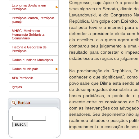
Congresso, cujo ápice é a preside
Economia Solidária em
seus algozes no Senado, diante do
Petrópolis
Lewandowski, e do Congresso Na
Petrópolis lembra, Petrópolis
República. Um golpe com Exército,
planeja!
real pela tevê e a internet par
MHSC: Movimento
defender a presidente eleita com
Humanista Solidarista
Comunitário
ela escolheu e a quem agora atrib
comparou seu julgamento a uma e
História e Geografia de
Petrópolis
resultado para contestar o impe
estabeleceu as regras do julgamen
Dados e Índices Municipais
Dados Municipais
Na proclamação da República, “o p
conhecer o que significava”, como 
APA Petrópolis
povo sabe que Dilma está sendo af
Igrejas
de desempregados desmobiliza os s
bases partidárias, a ponto de o
ausente entre os convidados de D
com as intervenções dos advogados
senadores. Seu depoimento não aju
reafirmou atitudes e posições polí
impeachment e a cassação de seu 