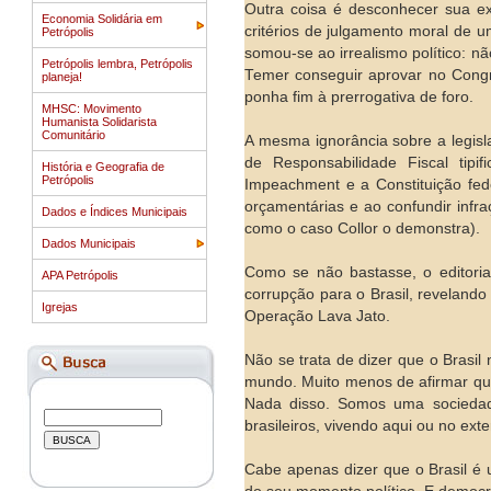
Outra coisa é desconhecer sua ex
Economia Solidária em
critérios de julgamento moral de u
Petrópolis
somou-se ao irrealismo político: 
Petrópolis lembra, Petrópolis
Temer conseguir aprovar no Congre
planeja!
ponha fim à prerrogativa de foro.
MHSC: Movimento
Humanista Solidarista
Comunitário
A mesma ignorância sobre a legisla
de Responsabilidade Fiscal tipi
História e Geografia de
Petrópolis
Impeachment e a Constituição fed
orçamentárias e ao confundir infr
Dados e Índices Municipais
como o caso Collor o demonstra).
Dados Municipais
Como se não bastasse, o editoria
APA Petrópolis
corrupção para o Brasil, revelando
Igrejas
Operação Lava Jato.
Não se trata de dizer que o Brasil
mundo. Muito menos de afirmar que
Nada disso. Somos uma sociedade
brasileiros, vivendo aqui ou no exte
Cabe apenas dizer que o Brasil é