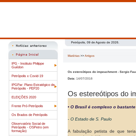
Petrópolis, 09 de Agosto de 2026.
Matérias
>>
Artigos
IPG - Instituto Philippe
Guédon
Os estereótipos do impeachment - Sergio Fau
Petrópolis x Covid-19
Data:
14/07/2016
IPGPar: Plano Estratégico de
Petrópolis - PEP20
Os estereótipos do i
ELEIÇÕES 2020
Frente Pró-Petrópolis
• O Brasil é complexo o bastant
Os Brados de Petrópolis
- O Estado de S. Paulo
Observatório Social de
Petrópolis - OSPetro (em
formação)
A fabulação petista de que ter