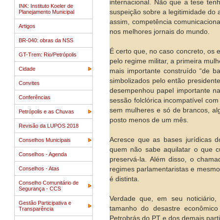
internacional. Não que a tese tenh
INK: Instituto Koeler de
suspeição sobre a legitimidade do 
Planejamento Municipal
assim, competência comunicacional
Artigos
nos melhores jornais do mundo.
BR-040: obras da NSS
É certo que, no caso concreto, os 
GT-Trem: Rio/Petrópolis
pelo regime militar, a primeira mulh
Cidade
mais importante construído “de b
simbolizados pelo então presiden
Convites
desempenhou papel importante na 
Conferências
sessão folclórica incompatível co
sem mulheres e só de brancos, al
Petrópolis e as Chuvas
posto menos de um mês.
Revisão da LUPOS 2018
Acresce que as bases jurídicas 
Conselhos Municipais
quem não sabe aquilatar o que cu
Conselhos - Agenda
preservá-la. Além disso, o chama
Conselhos - Atas
regimes parlamentaristas e mesmo
é distinta.
Conselho Comunitário de
Segurança - CCS
Verdade que, em seu noticiário, 
Gestão Participativa e
tamanho do desastre econômico 
Transparência
Petrobrás do PT e dos demais parti