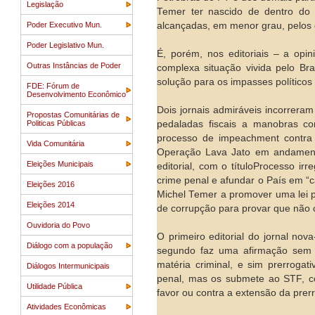
Legislação
Temer ter nascido de dentro do 
Poder Executivo Mun.
alcançadas, em menor grau, pelos
Poder Legislativo Mun.
É, porém, nos editoriais – a opi
Outras Instâncias de Poder
complexa situação vivida pelo Bra
solução para os impasses político
FDE: Fórum de
Desenvolvimento Econômico
Dois jornais admiráveis incorrera
Propostas Comunitárias de
Politicas Públicas
pedaladas fiscais a manobras co
processo de impeachment contra 
Vida Comunitária
Operação Lava Jato em andamento.
Eleições Municipais
editorial, com o títuloProcesso 
crime penal e afundar o País em “c
Eleições 2016
Michel Temer a promover uma lei p
Eleições 2014
de corrupção para provar que não 
Ouvidoria do Povo
O primeiro editorial do jornal no
Diálogo com a população
segundo faz uma afirmação sem 
matéria criminal, e sim prerrogat
Diálogos Intermunicipais
penal, mas os submete ao STF, c
Utilidade Pública
favor ou contra a extensão da prerr
Atividades Econômicas