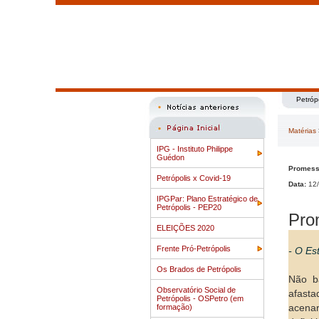
Petróp
Matérias
IPG - Instituto Philippe
Guédon
Promessa
Petrópolis x Covid-19
Data:
12/
IPGPar: Plano Estratégico de
Petrópolis - PEP20
Pro
ELEIÇÕES 2020
Frente Pró-Petrópolis
- O Es
Os Brados de Petrópolis
Não b
Observatório Social de
afasta
Petrópolis - OSPetro (em
formação)
acenar