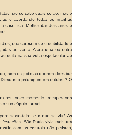
idatos não se sabe quais serão, mas o
ncias e acordando todas as manhãs
a crise fica. Melhor dar dois anos e
no.
rdios, que carecem de credibilidade e
ogadas ao vento. Afora uma ou outra
 acredita na sua volta espetacular ao
ado, nem os petistas querem derrubar
r Dilma nos palanques em outubro? O
para seu novo momento, recuperando
o à sua cúpula formal.
para sexta-feira, e o que se viu? As
anifestações. São Paulo vivia mais um
sília com as centrais não petistas,