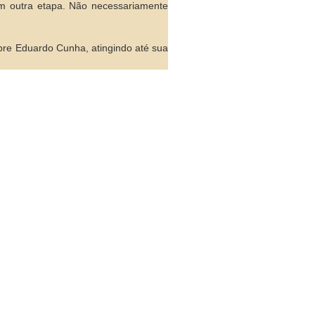
m outra etapa. Não necessariamente
obre Eduardo Cunha, atingindo até sua