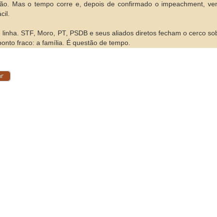
ão. Mas o tempo corre e, depois de confirmado o impeachment, ve
cil.
 linha. STF, Moro, PT, PSDB e seus aliados diretos fecham o cerco s
ponto fraco: a família. É questão de tempo.