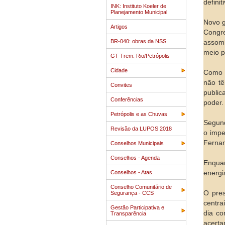
definit
INK: Instituto Koeler de
Planejamento Municipal
Novo g
Artigos
Congr
BR-040: obras da NSS
assomb
meio p
GT-Trem: Rio/Petrópolis
Cidade
Como D
não tê
Convites
public
Conferências
poder.
Petrópolis e as Chuvas
Segund
Revisão da LUPOS 2018
o impe
Fernan
Conselhos Municipais
Conselhos - Agenda
Enquan
Conselhos - Atas
energi
Conselho Comunitário de
O pres
Segurança - CCS
centra
Gestão Participativa e
dia co
Transparência
acert