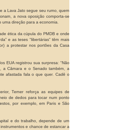
nde a Lava Jato segue seu rumo, quem
cionam, a nova oposição comporta-se
do uma direção para a economia.
dade ética da cúpula do PMDB e onde
a” e as teses “libertárias” têm mais
or) a protestar nos portões da Casa
dos EUA registrou sua surpresa: “Não
na, a Câmara e o Senado também, a
ente afastada fala o que quer. Cadê o
erior, Temer reforça as equipes de
cheio de dedos para tocar num ponto
testos, por exemplo, em Paris e São
pital e do trabalho, depende de um
 instrumentos e chance de estancar a