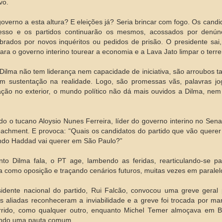
ivo.
overno a esta altura? E eleições já? Seria brincar com fogo. Os cand
esso e os partidos continuarão os mesmos, acossados por denú
rados por novos inquéritos ou pedidos de prisão. O presidente sai, 
ara o governo interino tourear a economia e a Lava Jato limpar o terre
ilma não tem liderança nem capacidade de iniciativa, são arroubos ta
m sustentação na realidade. Logo, são promessas vãs, palavras j
ação no exterior, o mundo político não dá mais ouvidos a Dilma, nem
o o tucano Aloysio Nunes Ferreira, líder do governo interino no Sen
achment. E provoca: “Quais os candidatos do partido que vão quere
do Haddad vai querer em São Paulo?”
to Dilma fala, o PT age, lambendo as feridas, rearticulando-se 
a como oposição e traçando cenários futuros, muitas vezes em paralel
idente nacional do partido, Rui Falcão, convocou uma greve geral 
is aliadas reconheceram a inviabilidade e a greve foi trocada por m
rrido, como qualquer outro, enquanto Michel Temer almoçava em Bra
ando uma pauta comum.