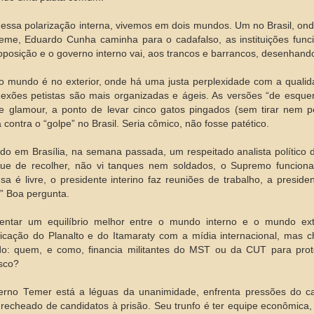
essa polarização interna, vivemos em dois mundos. Um no Brasil, o
eme, Eduardo Cunha caminha para o cadafalso, as instituições fun
posição e o governo interno vai, aos trancos e barrancos, desenhan
o mundo é no exterior, onde há uma justa perplexidade com a quali
exões petistas são mais organizadas e ágeis. As versões “de esquerd
e glamour, a ponto de levar cinco gatos pingados (sem tirar nem p
 contra o “golpe” no Brasil. Seria cômico, não fosse patético.
do em Brasília, na semana passada, um respeitado analista político 
que de recolher, não vi tanques nem soldados, o Supremo funcio
sa é livre, o presidente interino faz reuniões de trabalho, a presid
” Boa pergunta.
entar um equilíbrio melhor entre o mundo interno e o mundo ext
cação do Planalto e do Itamaraty com a mídia internacional, mas 
do: quem, e como, financia militantes do MST ou da CUT para pro
sco?
rno Temer está a léguas da unanimidade, enfrenta pressões do ca
echeado de candidatos à prisão. Seu trunfo é ter equipe econômica,