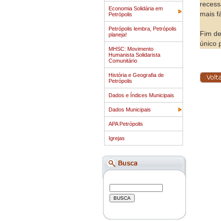
recess
Economia Solidária em
mais fá
Petrópolis
Petrópolis lembra, Petrópolis
Fim de
planeja!
único 
MHSC: Movimento
Humanista Solidarista
Comunitário
História e Geografia de
Petrópolis
Dados e Índices Municipais
Dados Municipais
APA Petrópolis
Igrejas