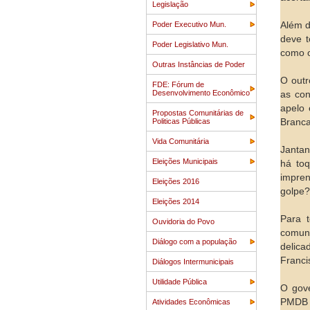
Legislação
Poder Executivo Mun.
Além d
deve t
Poder Legislativo Mun.
como o
Outras Instâncias de Poder
O outr
FDE: Fórum de
Desenvolvimento Econômico
as con
apelo 
Propostas Comunitárias de
Politicas Públicas
Branca
Vida Comunitária
Jantan
Eleições Municipais
há to
impren
Eleições 2016
golpe?
Eleições 2014
Para t
Ouvidoria do Povo
comuni
Diálogo com a população
delica
Franci
Diálogos Intermunicipais
Utilidade Pública
O gove
PMDB r
Atividades Econômicas