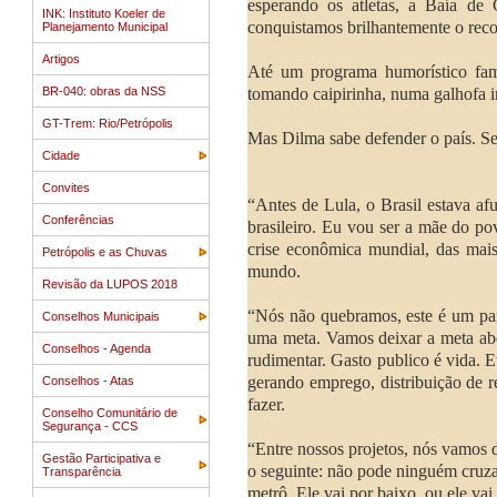
esperando os atletas, a Baía de
INK: Instituto Koeler de
conquistamos brilhantemente o reco
Planejamento Municipal
Artigos
Até um programa humorístico fam
BR-040: obras da NSS
tomando caipirinha, numa galhofa i
GT-Trem: Rio/Petrópolis
Mas Dilma sabe defender o país. Seu
Cidade
Convites
“Antes de Lula, o Brasil estava a
Conferências
brasileiro. Eu vou ser a mãe do po
crise econômica mundial, das mai
Petrópolis e as Chuvas
mundo.
Revisão da LUPOS 2018
“Nós não quebramos, este é um pa
Conselhos Municipais
uma meta. Vamos deixar a meta abe
Conselhos - Agenda
rudimentar. Gasto publico é vida. 
gerando emprego, distribuição de r
Conselhos - Atas
fazer.
Conselho Comunitário de
Segurança - CCS
“Entre nossos projetos, nós vamos da
Gestão Participativa e
o seguinte: não pode ninguém cruzar 
Transparência
metrô. Ele vai por baixo, ou ele vai