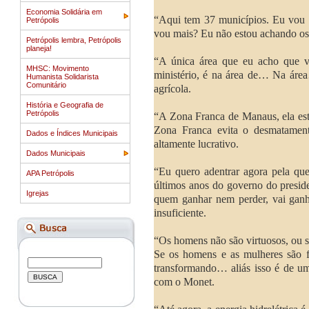
Economia Solidária em
“Aqui tem 37 municípios. Eu vou l
Petrópolis
vou mais? Eu não estou achando os
Petrópolis lembra, Petrópolis
planeja!
“A única área que eu acho que va
MHSC: Movimento
ministério, é na área de… Na áre
Humanista Solidarista
Comunitário
agrícola.
História e Geografia de
Petrópolis
“A Zona Franca de Manaus, ela está
Zona Franca evita o desmatamento
Dados e Índices Municipais
altamente lucrativo.
Dados Municipais
“Eu quero adentrar agora pela que
APA Petrópolis
últimos anos do governo do presi
Igrejas
quem ganhar nem perder, vai ganha
insuficiente.
“Os homens não são virtuosos, ou s
Se os homens e as mulheres são fa
transformando… aliás isso é de u
com o Monet.