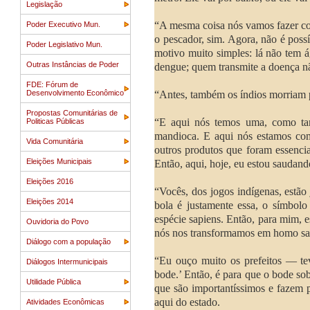
Legislação
“A mesma coisa nós vamos fazer co
Poder Executivo Mun.
o pescador, sim. Agora, não é poss
Poder Legislativo Mun.
motivo muito simples: lá não tem 
Outras Instâncias de Poder
dengue; quem transmite a doença nã
FDE: Fórum de
Desenvolvimento Econômico
“Antes, também os índios morriam po
Propostas Comunitárias de
“E aqui nós temos uma, como tam
Politicas Públicas
mandioca. E aqui nós estamos co
Vida Comunitária
outros produtos que foram essenci
Eleições Municipais
Então, aqui, hoje, eu estou saudan
Eleições 2016
“Vocês, dos jogos indígenas, estão
Eleições 2014
bola é justamente essa, o símbo
espécie sapiens. Então, para mim, 
Ouvidoria do Povo
nós nos transformamos em homo sap
Diálogo com a população
“Eu ouço muito os prefeitos — tev
Diálogos Intermunicipais
bode.’ Então, é para que o bode so
Utilidade Pública
que são importantíssimos e fazem p
aqui do estado.
Atividades Econômicas