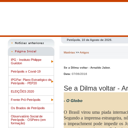
Petrópolis, 10 de Agosto de 2026.
Matérias
>>
Artigos
IPG - Instituto Philippe
Guédon
Se a Dilma voltar - Arnaldo Jabor.
Petrópolis x Covid-19
Data:
07/06/2016
IPGPar: Plano Estratégico de
Petrópolis - PEP20
Se a Dilma voltar - A
ELEIÇÕES 2020
Frente Pró-Petrópolis
- O Globo
Os Brados de Petrópolis
O Brasil virou uma piada interna
Observatório Social de
Segundo a imprensa estrangeira, nó
Petrópolis - OSPetro (em
o impeachment pode impedir os Jo
formação)