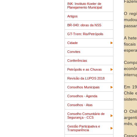
Fazen
INK: Instituto Koeler de
Planejamento Municipal
O regi
Artigos
mudou 
BR-040: obras da NSS
passam
GT-Trem: Rio/Petrópolis
A hete
Cidade
fiscai
espera
Convites
Conferências
Compar
econôm
Petrópolis e as Chuvas
interr
Revisão da LUPOS 2018
Em 199
Conselhos Municipais
Chile 
Conselhos - Agenda
sistem
Conselhos - Atas
O Chil
Conselho Comunitário de
argent
Segurança - CCS
mês, q
Gestão Participativa e
Transparência
Cresci