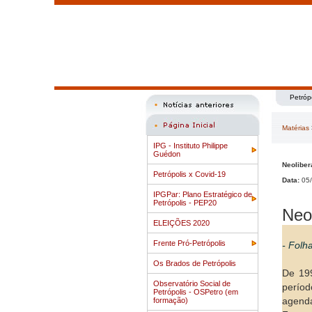
Petróp
Matérias
IPG - Instituto Philippe
Guédon
Neoliber
Petrópolis x Covid-19
Data:
05/
IPGPar: Plano Estratégico de
Petrópolis - PEP20
Neo
ELEIÇÕES 2020
Frente Pró-Petrópolis
- Folh
Os Brados de Petrópolis
De 199
Observatório Social de
períod
Petrópolis - OSPetro (em
formação)
agenda