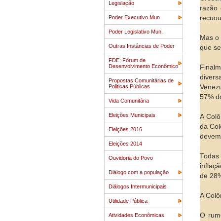
Legislação
razão 
Poder Executivo Mun.
recuo
Poder Legislativo Mun.
Mas o 
Outras Instâncias de Poder
que se
FDE: Fórum de
Desenvolvimento Econômico
Finalm
divers
Propostas Comunitárias de
Politicas Públicas
Venezu
57% do
Vida Comunitária
Eleições Municipais
A Colô
da Col
Eleições 2016
devem 
Eleições 2014
Todas 
Ouvidoria do Povo
inflaç
Diálogo com a população
de 28%
Diálogos Intermunicipais
A Colô
Utilidade Pública
O rumo
Atividades Econômicas