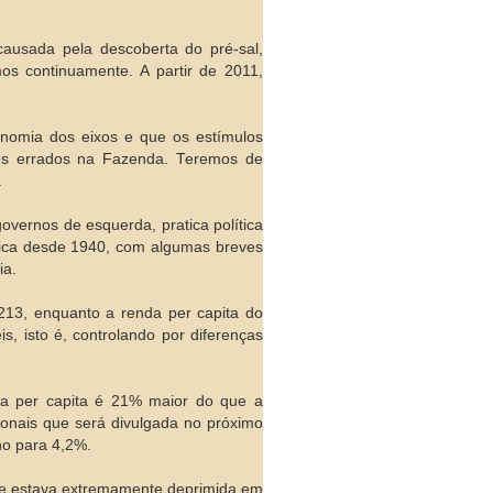
causada pela descoberta do pré-sal,
s continuamente. A partir de 2011,
conomia dos eixos e que os estímulos
xos errados na Fazenda. Teremos de
.
vernos de esquerda, pratica política
mica desde 1940, com algumas breves
ia.
213, enquanto a renda per capita do
, isto é, controlando por diferenças
nda per capita é 21% maior do que a
ionais que será divulgada no próximo
no para 4,2%.
se estava extremamente deprimida em