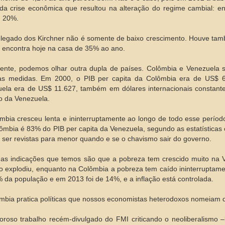
da crise econômica que resultou na alteração do regime cambial: e
u 20%.
legado dos Kirchner não é somente de baixo crescimento. Houve tam
 encontra hoje na casa de 35% ao ano.
ente, podemos olhar outra dupla de países. Colômbia e Venezuela s
as medidas. Em 2000, o PIB per capita da Colômbia era de US$ 6
ela era de US$ 11.627, também em dólares internacionais constante
 da Venezuela.
mbia cresceu lenta e ininterruptamente ao longo de todo esse períod
ômbia é 83% do PIB per capita da Venezuela, segundo as estatísticas o
ser revistas para menor quando e se o chavismo sair do governo.
as indicações que temos são que a pobreza tem crescido muito na V
ão explodiu, enquanto na Colômbia a pobreza tem caído ininterruptam
 da população e em 2013 foi de 14%, e a inflação está controlada.
mbia pratica políticas que nossos economistas heterodoxos nomeiam d
roso trabalho recém-divulgado do FMI criticando o neoliberalismo 