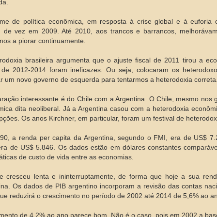
da.
me de política econômica, em resposta à crise global e à euforia 
de vez em 2009. Até 2010, aos trancos e barrancos, melhorávamo
os a piorar continuamente.
rodoxia brasileira argumenta que o ajuste fiscal de 2011 tirou a e
s de 2012-2014 foram ineficazes. Ou seja, colocaram os heterodo
r um novo governo de esquerda para tentarmos a heterodoxia correta
ação interessante é do Chile com a Argentina. O Chile, mesmo nos go
ica dita neoliberal. Já a Argentina casou com a heterodoxia econô
upções. Os anos Kirchner, em particular, foram um festival de heterodox
0, a renda per capita da Argentina, segundo o FMI, era de US$ 7.
era de US$ 5.846. Os dados estão em dólares constantes comparáveis
áticas de custo de vida entre as economias.
e cresceu lenta e ininterruptamente, de forma que hoje a sua re
ina. Os dados de PIB argentino incorporam a revisão das contas nac
ue reduzirá o crescimento no período de 2002 até 2014 de 5,6% ao a
mento de 4,2% ao ano parece bom. Não é o caso, pois em 2002 a ba