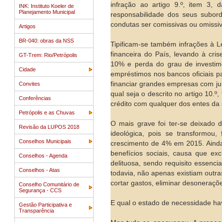
infração ao artigo 9.º, item 3, 
INK: Instituto Koeler de
Planejamento Municipal
responsabilidade dos seus subor
condutas ser comissivas ou omissi
Artigos
BR-040: obras da NSS
Tipificam-se também infrações à 
financeira do País, levando à cr
GT-Trem: Rio/Petrópolis
10% e perda do grau de investime
Cidade
empréstimos nos bancos oficiais 
financiar grandes empresas com jur
Convites
qual seja o descrito no artigo 10.º
Conferências
crédito com qualquer dos entes da 
Petrópolis e as Chuvas
O mais grave foi ter-se deixado 
Revisão da LUPOS 2018
ideológica, pois se transformou,
Conselhos Municipais
crescimento de 4% em 2015. Ainda
benefícios sociais, causa que ex
Conselhos - Agenda
delituosa, sendo requisito essenci
Conselhos - Atas
todavia, não apenas existiam outra
cortar gastos, eliminar desoneraçõe
Conselho Comunitário de
Segurança - CCS
E qual o estado de necessidade have
Gestão Participativa e
Transparência