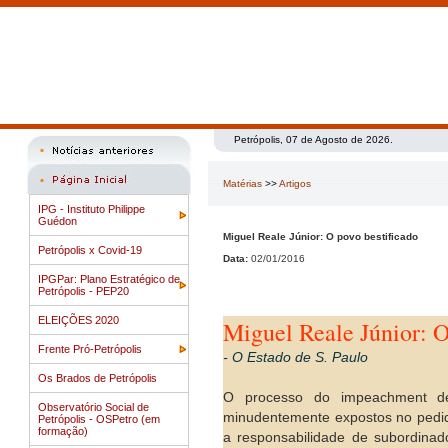
Petrópolis, 07 de Agosto de 2026.
Matérias
>>
Artigos
IPG - Instituto Philippe
Guédon
Miguel Reale Júnior: O povo bestificado
Petrópolis x Covid-19
Data:
02/01/2016
IPGPar: Plano Estratégico de
Petrópolis - PEP20
ELEIÇÕES 2020
Miguel Reale Júnior: O
Frente Pró-Petrópolis
- O Estado de S. Paulo
Os Brados de Petrópolis
O processo do impeachment dei
Observatório Social de
minudentemente expostos no pedid
Petrópolis - OSPetro (em
formação)
a responsabilidade de subordinad