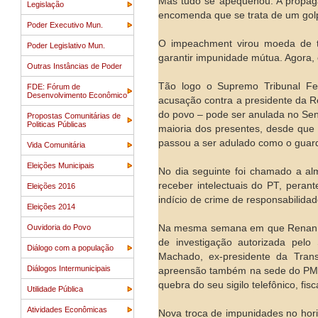
Mas tudo se apequenou. A propagan
Legislação
encomenda que se trata de um golp
Poder Executivo Mun.
O impeachment virou moeda de tr
Poder Legislativo Mun.
garantir impunidade mútua. Agora, 
Outras Instâncias de Poder
Tão logo o Supremo Tribunal F
FDE: Fórum de
Desenvolvimento Econômico
acusação contra a presidente da R
do povo – pode ser anulada no Sena
Propostas Comunitárias de
Politicas Públicas
maioria dos presentes, desde que
passou a ser adulado como o guar
Vida Comunitária
Eleições Municipais
No dia seguinte foi chamado a al
receber intelectuais do PT, peran
Eleições 2016
indício de crime de responsabilidad
Eleições 2014
Ouvidoria do Povo
Na mesma semana em que Renan Cal
de investigação autorizada pel
Diálogo com a população
Machado, ex-presidente da Tran
Diálogos Intermunicipais
apreensão também na sede do PMDB 
quebra do seu sigilo telefônico, fisc
Utilidade Pública
Atividades Econômicas
Nova troca de impunidades no hori