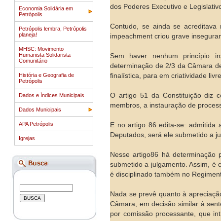
dos Poderes Executivo e Legislativ
Economia Solidária em
Petrópolis
Contudo, se ainda se acreditava 
Petrópolis lembra, Petrópolis
planeja!
impeachment criou grave insegura
MHSC: Movimento
Humanista Solidarista
Sem haver nenhum princípio in
Comunitário
determinação de 2/3 da Câmara de s
História e Geografia de
finalística, para em criatividade liv
Petrópolis
O artigo 51 da Constituição diz 
Dados e Índices Municipais
membros, a instauração de process
Dados Municipais
APA Petrópolis
E no artigo 86 edita-se: admitida
Deputados, será ele submetido a j
Igrejas
Nesse artigo86 há determinação 
submetido a julgamento. Assim, é c
é disciplinado também no Regiment
Nada se prevê quanto à apreciação
Câmara, em decisão similar à sent
por comissão processante, que int