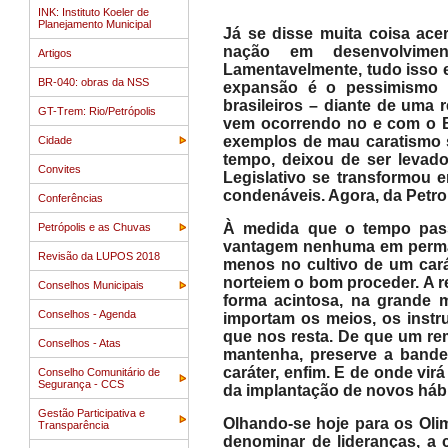
INK: Instituto Koeler de
Planejamento Municipal
Já se disse muita coisa acer
nação em desenvolviment
Artigos
Lamentavelmente, tudo isso e
BR-040: obras da NSS
expansão é o pessimismo 
brasileiros – diante de uma r
GT-Trem: Rio/Petrópolis
vem ocorrendo no e com o Br
exemplos de mau caratismo s
Cidade
tempo, deixou de ser levado
Convites
Legislativo se transformou
condenáveis. Agora, da Petr
Conferências
À medida que o tempo pass
Petrópolis e as Chuvas
vantagem nenhuma em perman
Revisão da LUPOS 2018
menos no cultivo de um carát
norteiem o bom proceder. A r
Conselhos Municipais
forma acintosa, na grande 
Conselhos - Agenda
importam os meios, os inst
que nos resta. De que um re
Conselhos - Atas
mantenha, preserve a bandei
caráter, enfim. E de onde vir
Conselho Comunitário de
Segurança - CCS
da implantação de novos háb
Gestão Participativa e
Olhando-se hoje para os Oli
Transparência
denominar de lideranças, a c