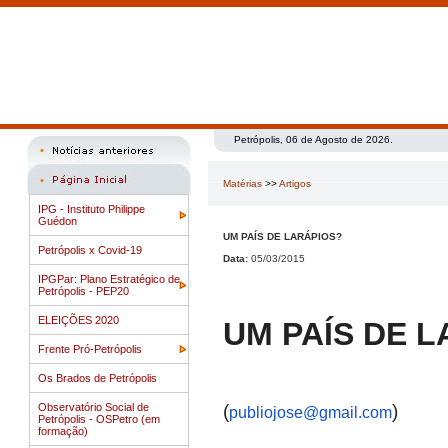
Petrópolis, 06 de Agosto de 2026.
Matérias
>>
Artigos
IPG - Instituto Philippe
Guédon
UM PAÍS DE LARÁPIOS?
Petrópolis x Covid-19
Data:
05/03/2015
IPGPar: Plano Estratégico de
Petrópolis - PEP20
ELEIÇÕES 2020
UM PAÍS DE 
Frente Pró-Petrópolis
Os Brados de Petrópolis
(
)
Observatório Social de
publiojose@gmail.com
Petrópolis - OSPetro (em
formação)