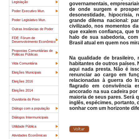
Legislação
governamentais, empresariais
de onde surgem e prospera
Poder Executivo Mun.
desonestidade, hipocrisia, 
grande dilema nacional: pa
Poder Legislativo Mun.
civilizado, nos momentos d
Outras Instâncias de Poder
que exalem confiança, que 
halo de sua sabedoria, com
FDE: Fórum de
Desenvolvimento Econômico
Brasil atual em quem nos mi
Propostas Comunitárias de
Politicas Públicas
Na qualidade de brasileiro,
habitantes de outros países. 
Vida Comunitária
aqui nada presta. Não é iss
Eleições Municipais
renunciar ao cargo em fun
relacionadas à guerra do Ir
Eleições 2016
flagrado em convivência e
Eleições 2014
ancorado na sua cadeira por
maioria de seus pares. Será qu
Ouvidoria do Povo
inglês, espécimes, portanto, 
sonhar com um horizonte dife
Diálogo com a população
Diálogos Intermunicipais
Utilidade Pública
Atividades Econômicas