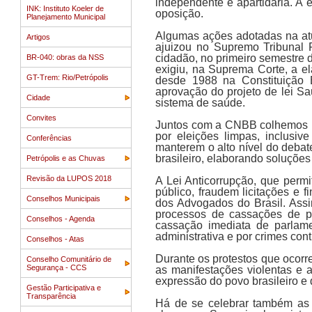
independente e apartidária. A
INK: Instituto Koeler de
oposição.
Planejamento Municipal
Algumas ações adotadas na at
Artigos
ajuizou no Supremo Tribunal 
cidadão, no primeiro semestre d
BR-040: obras da NSS
exigiu, na Suprema Corte, a e
GT-Trem: Rio/Petrópolis
desde 1988 na Constituição 
aprovação do projeto de lei 
Cidade
sistema de saúde.
Convites
Juntos com a CNBB colhemos m
por eleições limpas, inclusiv
Conferências
manterem o alto nível do debat
brasileiro, elaborando soluções
Petrópolis e as Chuvas
Revisão da LUPOS 2018
A Lei Anticorrupção, que per
público, fraudem licitações e
Conselhos Municipais
dos Advogados do Brasil. Ass
processos de cassações de p
Conselhos - Agenda
cassação imediata de parlam
administrativa e por crimes con
Conselhos - Atas
Durante os protestos que ocor
Conselho Comunitário de
Segurança - CCS
as manifestações violentas e 
expressão do povo brasileiro e
Gestão Participativa e
Transparência
Há de se celebrar também as 