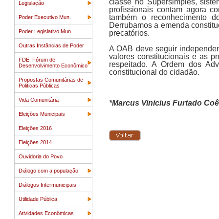
classe no Supersimples, siste
Legislação
profissionais contam agora c
também o reconhecimento do
Poder Executivo Mun.
Derrubamos a emenda constituc
Poder Legislativo Mun.
precatórios.
Outras Instâncias de Poder
A OAB deve seguir independen
valores constitucionais e as p
FDE: Fórum de
respeitado. A Ordem dos Adv
Desenvolvimento Econômico
constitucional do cidadão.
Propostas Comunitárias de
Politicas Públicas
Vida Comunitária
*Marcus Vinicius Furtado Coê
Eleições Municipais
Eleições 2016
Eleições 2014
Ouvidoria do Povo
Diálogo com a população
Diálogos Intermunicipais
Utilidade Pública
Atividades Econômicas