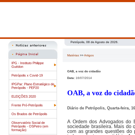
Petrópolis, 08 de Agosto de 2026.
Matérias
>>
Artigos
IPG - Instituto Philippe
Guédon
OAB, a voz do cidadão
Petrópolis x Covid-19
Data:
16/07/2014
IPGPar: Plano Estratégico de
Petrópolis - PEP20
OAB, a voz do cidadã
ELEIÇÕES 2020
Frente Pró-Petrópolis
Diário de Petrópolis, Quarta-feira, 1
Os Brados de Petrópolis
A Ordem dos Advogados do Br
Observatório Social de
sociedade brasileira. Mais do
Petrópolis - OSPetro (em
formação)
com as grandes questões do p