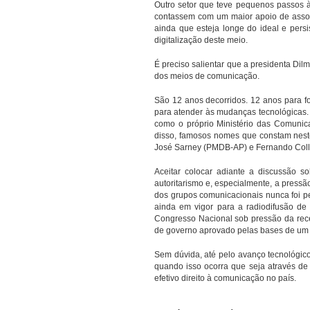
Outro setor que teve pequenos passos à 
contassem com um maior apoio de associ
ainda que esteja longe do ideal e pers
digitalização deste meio.
É preciso salientar que a presidenta Di
dos meios de comunicação.
São 12 anos decorridos. 12 anos para 
para atender às mudanças tecnológicas.
como o próprio Ministério das Comunica
disso, famosos nomes que constam neste 
José Sarney (PMDB-AP) e Fernando Coll
Aceitar colocar adiante a discussão 
autoritarismo e, especialmente, a pressã
dos grupos comunicacionais nunca foi p
ainda em vigor para a radiodifusão de
Congresso Nacional sob pressão da recé
de governo aprovado pelas bases de um p
Sem dúvida, até pelo avanço tecnológico
quando isso ocorra que seja através de
efetivo direito à comunicação no país.