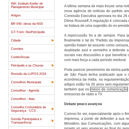
INK: Instituto Koeler de
A última semana de maio
trouxe uma not
Planejamento Municipal
nova agência de notícias
do partido an
Artigos
Comissão Executiva aprovara no dia 26 
Dilma Rousseff. A regulação é colocada
BR-040: obras da NSS
se tratava de uma sugestão do ex-preside
GT-Trem: Rio/Petrópolis
A repercussão foi a de sempre. Para 
finalmente o tal do “Partido da Imprens
Cidade
opinião tratam tal assunto como censur
Convites
dualidade azul e vermelho e defende a
sociais nas discussões e que beneficie 
Conferências
com mais força a cada período eleitoral.
Petrópolis e as Chuvas
Pode parecer pessimismo da minha parte,
Revisão da LUPOS 2018
de São Paulo
tenha publicado que o i
econômica da mídia, na regulamentação 
Conselhos Municipais
artigos estão há 26 anos sem regulamen
também que os
meios de comunicação
Conselhos - Agenda
emissoras de rádio e TV.
Conselhos - Atas
Debate pouco avançou
Conselho Comunitário de
Segurança - CCS
Curioso foi ver, especialmente após o fi
imprensa, a ponto de defender a sua r
Gestão Participativa e
Transparência
Ministério das Comunicações, com algu
projeto só veio aparecer ao final do se