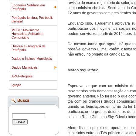
revisão do marco regulatório do setor, cu
Economia Solidária em
como ministro-chefe da Secretaria da 
Petrópolis
12 anos de governos com presidentes do
Petrópolis lembra, Petrópolis
planeja!
Enquanto isso, a Argentina aprovara su
participação dos movimentos sociais no
MHSC: Movimento
podem ser vistos a partir de 2014 após 
Humanista Solidarista
Comunitário
Da mesma forma que agora, há quatro 
História e Geografia de
possível governo Dilma. Porém, o tema f
Petrópolis
não entrou no projeto da candidatura.
Dados e Índices Municipais
Dados Municipais
Marco regulatório
APA Petrópolis
Igrejas
Esperava-se que com um ministro do P
movimentos pela democratização da com
governo anterior. Não foi isso o que oco
toa com os grandes grupos comunicacio
unindo as legislações em torno da lei 1
participação de grupos detentores de c
caso da Rede Globo na Sky. O texto bene
Além disso, o projeto de operador de 
conteúdos entre as TVs público-estatais 