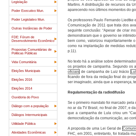
Legislação
Martins. A distribuição de recursos da 
aparecendo nos últimos momentos do go
Poder Executivo Mun.
Poder Legislativo Mun.
Os professores Paulo Fernando Liedtke e
Comunicação de 2011 que trata dos avan
Outras Instâncias de Poder
seguinte conclusão: “Apesar de criar 
demonstraram que o governo se intimido
FDE: Fórum de
bem como, valorizou majoritariamente o
Desenvolvimento Econômico
como na implantação de medidas redut
Propostas Comunitárias de
p.11).
Politicas Públicas
No texto há a análise sobre determinado
Vida Comunitária
os projetos de campanha. Segundo os a
Eleições Municipais
oficiais
de campanha de Luiz Inácio
Lul
ficando de fora da redação final do pro
Eleições 2016
ser imaginado, ainda que a esperança, t
Eleições 2014
Regulamentação da radiodifusão
Ouvidoria do Povo
Se o primeiro mandato foi marcado pela 
Diálogo com a população
no ar da TV Brasil, no final de 2007, e
que a campanha de Lula criou um “Cade
Diálogos Intermunicipais
democratização da comunicação, ao contr
Utilidade Pública
A proposta de uma Lei Geral de
Comunic
Atividades Econômicas
FHC, em 2001, entretanto, foi tratada m