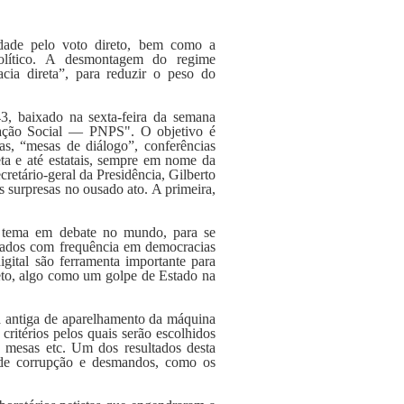
edade pelo voto direto, bem como a
 político. A desmontagem do regime
cia direta”, para reduzir o peso do
43, baixado na sexta-feira da semana
cipação Social — PNPS". O objetivo é
as, “mesas de diálogo”, conferências
eta e até estatais, sempre em nome da
retário-geral da Presidência, Gilberto
s surpresas no ousado ato. A primeira,
 tema em debate no mundo, para se
 usados com frequência em democracias
ital são ferramenta importante para
eto, algo como um golpe de Estado na
gia antiga de aparelhamento da máquina
 critérios pelos quais serão escolhidos
s, mesas etc. Um dos resultados desta
s de corrupção e desmandos, como os