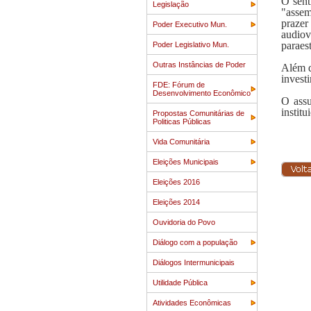
O sent
Legislação
"assem
prazer
Poder Executivo Mun.
audiov
paraes
Poder Legislativo Mun.
Outras Instâncias de Poder
Além d
invest
FDE: Fórum de
Desenvolvimento Econômico
O assu
institu
Propostas Comunitárias de
Politicas Públicas
Vida Comunitária
Eleições Municipais
Eleições 2016
Eleições 2014
Ouvidoria do Povo
Diálogo com a população
Diálogos Intermunicipais
Utilidade Pública
Atividades Econômicas