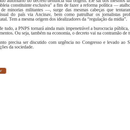
ido autoritário do decreto denuncia sua origem. Ele sai dos mesmos la
bleia constituinte exclusiva" a fim de fazer a reforma política — atalh
 de minorias militantes —, surge das mesmas cabeças que tentara
isual do país via Ancinav, bem como patrulhar os jornalistas pr
tatal. Tem a mesma origem dos idealizadores da “regulação da midia”.
e tudo, a PNPS tornará ainda mais impenetrável a burocracia pública,
imentos. Ou seja, também na economia, o decreto vai na contramão de tu
nto precisa ser discutido com urgência no Congresso e levado ao S
ições da sociedade.