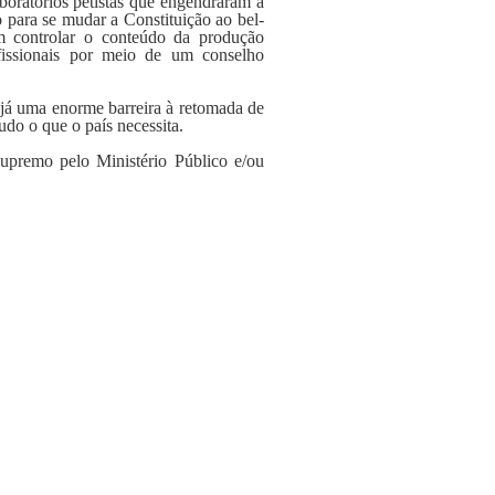
boratórios petistas que engendraram a
o para se mudar a Constituição ao bel-
m controlar o conteúdo da produção
ofissionais por meio de um conselho
 já uma enorme barreira à retomada de
do o que o país necessita.
upremo pelo Ministério Público e/ou