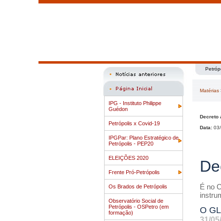
Petróp
Matérias
IPG - Instituto Philippe
Guédon
Decreto 
Petrópolis x Covid-19
Data:
03/
IPGPar: Plano Estratégico de
Petrópolis - PEP20
ELEIÇÕES 2020
De
Frente Pró-Petrópolis
É no C
Os Brados de Petrópolis
instru
Observatório Social de
Petrópolis - OSPetro (em
O G
formação)
31/05