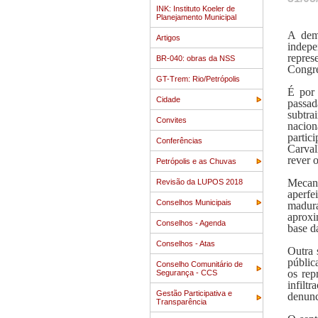
INK: Instituto Koeler de
Planejamento Municipal
A demo
Artigos
indep
repres
BR-040: obras da NSS
Congre
GT-Trem: Rio/Petrópolis
É por 
Cidade
passad
subtra
Convites
nacion
partic
Conferências
Carval
rever 
Petrópolis e as Chuvas
Mecan
Revisão da LUPOS 2018
aperfe
Conselhos Municipais
madura
aproxi
Conselhos - Agenda
base d
Conselhos - Atas
Outra 
públic
Conselho Comunitário de
os rep
Segurança - CCS
infilt
Gestão Participativa e
denunc
Transparência