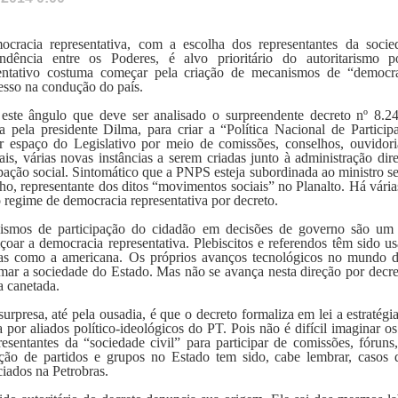
cracia representativa, com a escolha dos representantes da soci
endência entre os Poderes, é alvo prioritário do autoritarismo
entativo costuma começar pela criação de mecanismos de “democra
sso na condução do país.
este ângulo que deve ser analisado o surpreendente decreto nº 8.2
a pela presidente Dilma, para criar a “Política Nacional de Parti
ir espaço do Legislativo por meio de comissões, conselhos, ouvidori
ais, várias novas instâncias a serem criadas junto à administração dir
ipação social. Sintomático que a PNPS esteja subordinada ao ministro sec
ho, representante dos ditos “movimentos sociais” no Planalto. Há vária
o regime de democracia representativa por decreto.
ismos de participação do cidadão em decisões de governo são um
içoar a democracia representativa. Plebiscitos e referendos têm sido
s como a americana. Os próprios avanços tecnológicos no mundo dig
mar a sociedade do Estado. Mas não se avança nesta direção por decr
a canetada.
surpresa, até pela ousadia, é que o decreto formaliza em lei a estraté
a por aliados político-ideológicos do PT. Pois não é difícil imaginar os
resentantes da “sociedade civil” para participar de comissões, fórun
ração de partidos e grupos no Estado tem sido, cabe lembrar, caso
iados na Petrobras.