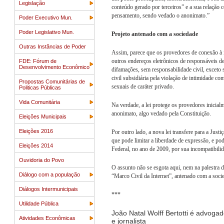
Legislação
conteúdo gerado por terceiros” e a sua relação c
pensamento, sendo vedado o anonimato.”
Poder Executivo Mun.
Poder Legislativo Mun.
Projeto antenado com a sociedade
Outras Instâncias de Poder
Assim, parece que os provedores de conexão à i
outros endereços eletrônicos de responsáveis des
FDE: Fórum de
Desenvolvimento Econômico
difamações, sem responsabilidade civil, exceto 
civil subsidiária pela violação de intimidade c
Propostas Comunitárias de
sexuais de caráter privado.
Politicas Públicas
Vida Comunitária
Na verdade, a lei protege os provedores inicialm
anonimato, algo vedado pela Constituição.
Eleições Municipais
Eleições 2016
Por outro lado, a nova lei transfere para a Justiç
que pode limitar a liberdade de expressão, e p
Eleições 2014
Federal, no ano de 2009, por sua incompatibil
Ouvidoria do Povo
O assunto não se esgota aqui, nem na palestr
Diálogo com a população
“Marco Civil da Internet”, antenado com a soci
Diálogos Intermunicipais
***
Utilidade Pública
João Natal Wolff Bertotti é advogad
Atividades Econômicas
e jornalista