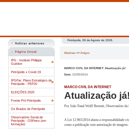
Petrópolis, 06 de Agosto de 2026.
Matérias
>>
Artigos
IPG - Instituto Philippe
Guédon
MARCO CIVIL DA INTERNET: Atualização já!
Petrópolis x Covid-19
Data:
22/05/2014
IPGPar: Plano Estratégico de
Petrópolis - PEP20
MARCO CIVIL DA INTERNET
Atualização já
ELEIÇÕES 2020
Frente Pró-Petrópolis
Por João Natal Wolff Bertotti, Observatório d
Os Brados de Petrópolis
Observatório Social de
A Lei 12.965/2014 afasta a responsabilidade ci
Petrópolis - OSPetro (em
formação)
como a publicação sem autorização de imagens d