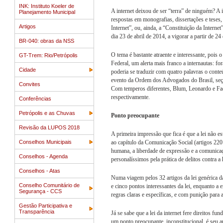
INK: Instituto Koeler de
A internet deixou de ser “terra” de ninguém? A in
Planejamento Municipal
respostas em monografias, dissertações e teses,
Artigos
Internet”, ou, ainda, a “Constituição da Intern
dia 23 de abril de 2014, a vigorar a partir de 2
BR-040: obras da NSS
O tema é bastante atraente e interessante, pois o
GT-Trem: Rio/Petrópolis
Federal, um alerta mais franco a internautas: for
Cidade
poderia se traduzir com quatro palavras o conte
evento da Ordem dos Advogados do Brasil, seç
Convites
Com temperos diferentes, Blum, Leonardo e Fachi
respectivamente.
Conferências
Petrópolis e as Chuvas
Ponto preocupante
Revisão da LUPOS 2018
A primeira impressão que fica é que a lei não e
Conselhos Municipais
ao capítulo da Comunicação Social (artigos 220 
humana, a liberdade de expressão e a comunicação
Conselhos - Agenda
personalíssimos pela prática de delitos contra a
Conselhos - Atas
Numa viagem pelos 32 artigos da lei genérica da
Conselho Comunitário de
e cinco pontos interessantes da lei, enquanto a
Segurança - CCS
regras claras e específicas, e com punição para a 
Gestão Participativa e
Transparência
Já se sabe que a lei da internet fere direitos fu
um ponto preocupante, inconstitucional, é seu a